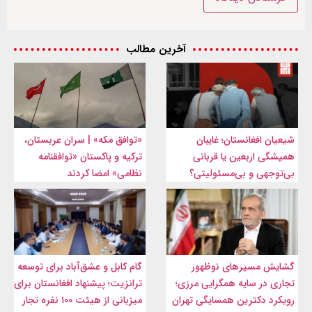
آخرین مطالب
شیعیان افغانستان؛ غایبان
«توافق مکه» | سران عربستان،
همیشگی اربعین یا قربانی
ترکیه و پاکستان «توافقنامه
بی‌توجهی و بی‌مسئولیتی؟
نظامی» امضا کردند
گشایش مسیرهای نوظهور
گام کابل و عشق‌آباد برای توسعه
تجاری در سایه همگرایی مرزی؛
ترانزیت؛ پیشنهاد افغانستان برای
رویکرد دکترین همسایگی تهران
میزبانی از هیئت ۱۰۰ نفره تجار