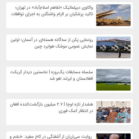
واکاوی دیپلماتیک «تفاهم اسلام‌آباد» در تهران؛
تاکید پزشکیان بر الزام واشنگتن به اجرای توافقات
رونمایی پکن از سه‌گانه هسته‌ای در آسمان؛ اولین
نمایش عمومی موشک هوابرد چین
سلسله مسابقات یک‌روزه | نخستین دیدار کریکت
افغانستان و ایرلند لغو شد
هشدار تازه اوچا | ۲.۷ میلیون بازگشت‌کننده افغان
در انتظار کمک فوری
روایت سی‌ان‌ان از آشفتگی در کاخ سفید: خشم و