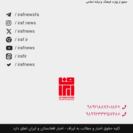
مجوز از وزارت فرهنگ و ارشاد اسلامی
/ irafnewsfa
/ iraf.news
/ irafnews
/ iraf.ir
/ irafnews
/ irafir
/ irafnews
+۹۸۹۲۱۸۸۷۶۰۱۸۶
+۹۸۹۹۲۳۳۳۵۷۴۸
کلیه حقوق اخبار و مطالب به ایراف - اخبار افغانستان و ایران تعلق دارد