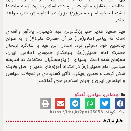
عدالت، استقلال، مقاومت و وحدت اسلامی مورد توجه ملت‌ها
باشد، اندیشه امام خمینی(ره) نیز زنده و الهام‌بخش باقی خواهد
ماند.
عید سعید غدیر خم، بزرگ‌ترین عید شیعیان، یادآور واقعه‌ای
است که پیامبر اسلام(ص) در آن حضرت علی(ع) را به عنوان
جانشین خود معرفی کرد. امسال این عید با سالگرد ارتحال
حضرت امام خمینی(ره)، بنیانگذار جمهوری اسلامی ایران،
همزمان شده است. بسیاری از پژوهشگران معتقدند که اندیشه
سیاسی امام خمینی(ره) در امتداد آموزه‌های غدیر و اصل ولایت
شکل گرفت و همین رویکرد، تأثیر گسترده‌ای بر تحولات سیاسی
و اجتماعی ایران و جهان اسلام بر جای گذاشت.
اجتماعی
,
سیاسی
,
گفتگو
لینک کوتاه: https://iraf.ir/?p=125053
اخبار مرتبط