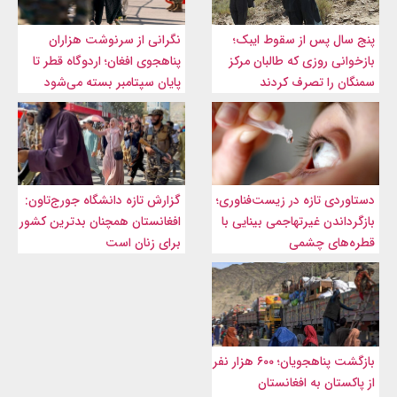
پنج سال پس از سقوط ایبک؛
نگرانی از سرنوشت هزاران
بازخوانی روزی که طالبان مرکز
پناهجوی افغان؛ اردوگاه قطر تا
سمنگان را تصرف کردند
پایان سپتامبر بسته می‌شود
دستاوردی تازه در زیست‌فناوری؛
گزارش تازه دانشگاه جورج‌تاون:
بازگرداندن غیرتهاجمی بینایی با
افغانستان همچنان بدترین کشور
قطره‌های چشمی
برای زنان است
بازگشت پناهجویان؛ ۶۰۰ هزار نفر
از پاکستان به افغانستان