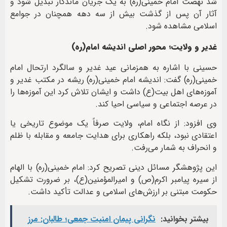
شد نهضت امام خمینی(ره) به یک جریان ماندگار تبدیل شود و
آثار آن پس از گذشت بیش از سه دهه همچنان در جوامع
اسلامی مشاهده شود.
غدیر و ولایت؛ محور اصلی اندیشه امام(ره)
حسینی با اشاره به همزمانی عید غدیر و سالگرد ارتحال امام
خمینی(ره) گفت: اندیشه امام خمینی(ره) ریشه در مکتب غدیر و
آموزه‌های اهل بیت(ع) داشت و ایشان تلاش کرد این آموزه‌ها را
در عرصه اجتماعی و سیاسی احیا کند.
وی افزود: از نگاه امام، ولایت صرفاً یک موضوع تاریخی یا
اعتقادی نبود، بلکه راهکاری برای هدایت جامعه و مقابله با ظلم
و انحراف به شمار می‌رفت.
این پژوهشگر مسائل دینی تصریح کرد: امام خمینی(ره) با الهام
از سیره پیامبر اکرم(ص) و امیرالمؤمنین(ع)، بر ضرورت تشکیل
حکومت مبتنی بر ارزش‌های اسلامی و عدالت تأکید داشت.
بیشتر بخوانید:
نگرانی پیمان امنیت جمعی؛ طالبان: مرز