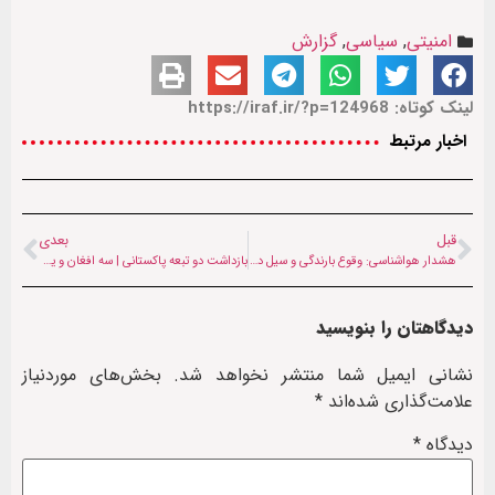
امنیتی
,
سیاسی
,
گزارش
لینک کوتاه: https://iraf.ir/?p=124968
اخبار مرتبط
قبل
بعدی
هشدار هواشناسی: وقوع بارندگی و سیل در ۱۶ ولایت افغانستان (۱۴ خرداد ۱۴۰۵)
بازداشت دو تبعه پاکستانی | سه افغان و یک پاکستانی قربانی آتش‌سوزی عمدی در ایتالیا شدند
دیدگاهتان را بنویسید
نشانی ایمیل شما منتشر نخواهد شد.
بخش‌های موردنیاز
علامت‌گذاری شده‌اند
*
دیدگاه
*