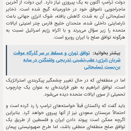
دولت ترامپ اکنون به یک پیروزی نیاز دارد. این دولت از آخرین
ماجراجویی ناموفق خود در خاورمیانه گیج شده است: ذخایر
تسلیحاتی آن به شدت کاهش یافته، شوک انرژی جهانی باعث
نارضایتی داخلی شده، متحدان خلیج فارس چتر امنیتی ایالات
متحده را زیر سؤال می‌برند و با اکراه رژیم اسرائیل نسبت به
هرگونه توافق صلح با ایران روبرو است.
بیشتر بخوانید:
توافق تهران و مسقط بر سر گذرگاه موقت
شریان انرژی؛ عقب‌نشینی تدریجی واشنگتن در سایه
بن‌بست تسلیحاتی
اما در منطقه‌ای که در حال تغییر چشمگیر پیکربندی استراتژیک
است، توافق ابراهیم به طور فزاینده‌ای به عنوان یک چارچوب
تحمیلی از سوی ایالات متحده دیده می‌شود.
باید گفت که پاکستان قبلاً خواسته‌های ترامپ را رد کرده است و
احتمالاً عربستان سعودی نیز از آنها پیروی خواهد کرد. بنابراین
اگرچه ممکن است پیوند دادن ایران و فلسطین از طریق یک
توافق صلح منطقه‌ای منطقی باشد، اما طرح صهیونیستی پیمان