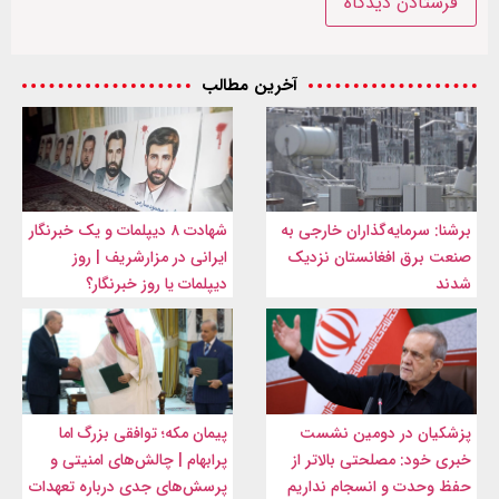
آخرین مطالب
برشنا: سرمایه‌گذاران خارجی به
شهادت ۸ دیپلمات و یک خبرنگار
صنعت برق افغانستان نزدیک
ایرانی در مزارشریف | روز
شدند
دیپلمات یا روز خبرنگار؟
پزشکیان در دومین نشست
پیمان مکه؛ توافقی بزرگ اما
خبری خود: مصلحتی بالاتر از
پرابهام | چالش‌های امنیتی و
حفظ وحدت و انسجام نداریم
پرسش‌های جدی درباره تعهدات