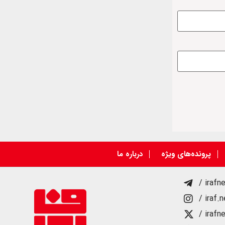
پرونده‌های ویژه
درباره ما
/ irafn
/ iraf.
/ irafn