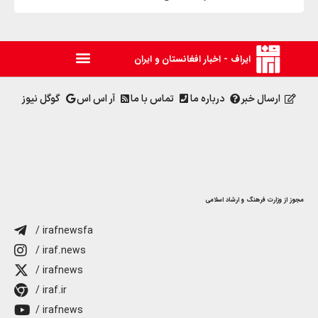
ایراف - اخبار افغانستان و ایران
ارسال خبر
درباره ما
تماس با ما
آر اس اس
گوگل نیوز
مجوز از وزارت فرهنگ و ارشاد اسلامی
/ irafnewsfa
/ iraf.news
/ irafnews
/ iraf.ir
/ irafnews