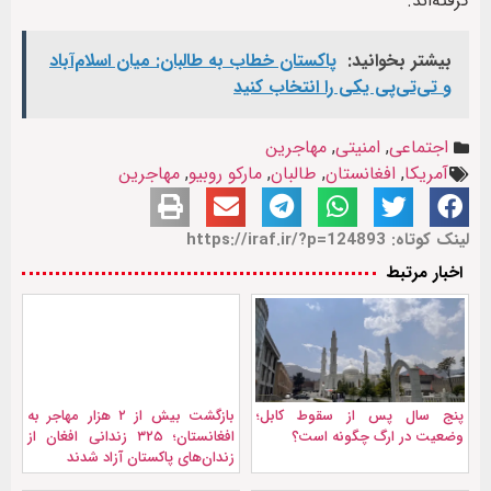
گرفته‌اند.
بیشتر بخوانید:
پاکستان خطاب به طالبان: میان اسلام‌آباد
و تی‌تی‌پی یکی را انتخاب کنید
اجتماعی
,
امنیتی
,
مهاجرین
آمریکا
,
افغانستان
,
طالبان
,
مارکو روبیو
,
مهاجرین
لینک کوتاه: https://iraf.ir/?p=124893
اخبار مرتبط
پنج سال پس از سقوط کابل؛
بازگشت بیش از ۲ هزار مهاجر به
وضعیت در ارگ چگونه است؟
افغانستان؛ ۳۲۵ زندانی افغان از
زندان‌های پاکستان آزاد شدند