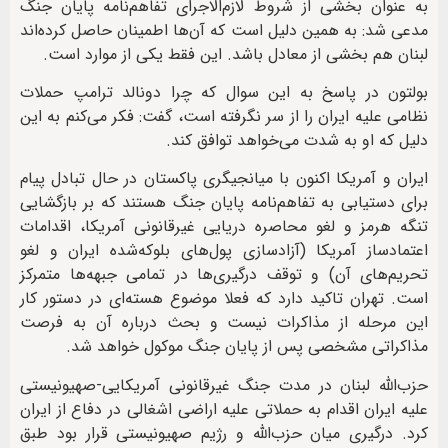
به عنوان بخشی از شروط لازم‌الاجرای تفاهم‌نامه پایان جنگ
مدعی شد: به همین دلیل است که آن‌ها اطمینان حاصل کرده‌اند
لبنان هم بخشی از معادل باشد. این فقط یکی از موارد است.
بولتون در پاسخ به این سوال که چرا دونالد ترامپ حملات
نظامی علیه ایران را از سر نگرفته است، گفت: فکر می‌کنم به این
دلیل که او به شدت می‌خواهد توافق کند.
ایران و آمریکا اکنون با میانجیگری پاکستان در حال تبادل پیام
برای دستیابی به تفاهم‌نامه پایان جنگ هستند که بر بازگشایی
تنگه هرمز و لغو محاصره دریایی غیرقانونی آمریکا، اقدامات
اعتمادساز آمریکا (آزادسازی پول‌های بلوکه‌شده ایران و لغو
تحریم‌های آن) و توقف درگیری‌ها در تمامی جبهه‌ها متمرکز
است. تهران تاکید دارد که فعلا موضوع هسته‌ای در دستور کار
این مرحله از مذاکرات نیست و بحث درباره آن به فرصت
مذاکراتی مشخصی پس از پایان جنگ موکول خواهد شد.
حزب‌الله لبنان در مدت جنگ غیرقانونی آمریکایی-صهیونیستی
علیه ایران اقدام به حملاتی علیه اراضی اشغالی در دفاع از ایران
کرد. درگیری میان حزب‌الله و رژیم صهیونیستی قرار بود طبق