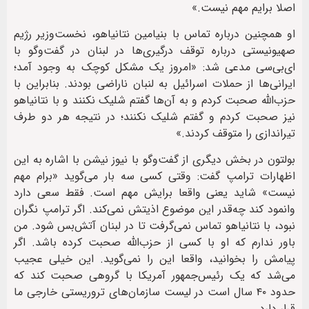
اصلا برایم مهم نیست.»
او همچنین درباره تماس با بنیامین نتانیاهو، نخست‌وزیر رژیم
صهیونیستی درباره توقف درگیری‌ها در لبنان در گفت‌وگو با
ای‌بی‌سی مدعی شد: «امروز یک مشکل کوچک به وجود آمد؛
ایرانی‌ها از حملات اسرائیل به لنبان ناراضی بودند. بنابراین با
حزب‌الله صحبت کردم و به آن‌ها گفتم شلیک نکنند و با نتانیاهو
نیز صحبت کردم و گفتم شلیک نکنند؛ در نتیجه هر دو طرف
تیراندازی را متوقف کردند.»
بولتون در بخش دیگری از گفت‌وگو با نیوز نیشن با اشاره به این
اظهارات ترامپ گفت: وقتی کسی سه بار می‌گوید «برام مهم
نیست» شاید یعنی واقعا برایش مهم است. فقط سعی دارد
وانمود کند چه‌قدر این موضوع اذیتش نمی‌کند. اگر ترامپ نگران
نبود، با نتانیاهو تماس نمی‌گرفت تا در لبنان آتش‌بس شود. من
باور ندارم که او با کسی از حزب‌الله صحبت کرده باشد. اگر
پیامش را بخوانید، واقعا این را نمی‌گوید. این خیلی عجیب
می‌شد که یک رئیس‌جمهور آمریکا با گروهی صحبت کند که
حدود ۴۰ سال است در لیست سازمان‌های تروریستی خارجی ما
قرار دارد.