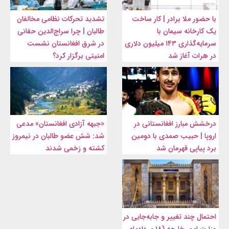
با حضور ملا برادر | کار ساخت
تشدید تحرکات نظامی مخالفان
یک کارخانه سیمان با
طالبان | چرا سراج‌الدین حقانی
سرمایه‌گذاری ۱۴۳ میلیون دلاری
در شرق افغانستان نشست
در هرات آغاز شد
امنیتی برگزار کرد؟
درخشش مبارز افغانستانی در
«جبهه آزادی افغانستان» مدعی
اروپا | حبیب صمدی با دومین
شد: شش عضو طالبان در نیمروز
برد پیاپی قهرمان شد
کشته و زخمی شدند
احتمال چند تغییر و جابه‌جایی در
وزارت امور خارجه (۱۸ مردادماه