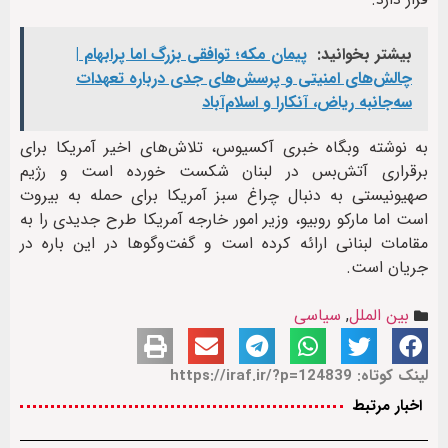
بیشتر بخوانید:
پیمان مکه؛ توافقی بزرگ اما پرابهام |
چالش‌های امنیتی و پرسش‌های جدی درباره تعهدات
سه‌جانبه ریاض، آنکارا و اسلام‌آباد
به نوشته وبگاه خبری آکسیوس، تلاش‌های اخیر آمریکا برای
برقراری آتش‌بس در لبنان شکست خورده است و رژیم
صهیونیستی به دنبال چراغ سبز آمریکا برای حمله به بیروت
است اما مارکو روبیو، وزیر امور خارجه آمریکا طرح جدیدی را به
مقامات لبنانی ارائه کرده است و گفت‌وگوها در این باره در
جریان است.
بین الملل
,
سیاسی
لینک کوتاه: https://iraf.ir/?p=124839
اخبار مرتبط