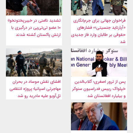
فراخوان جهانی برای جرم‌انگاری
تشدید ناامنی در خیبرپختونخوا؛
«آپارتاید جنسیتی»؛ فشارهای
۱۰ عضو تی‌تی‌پی در درگیری با
حقوقی بر طالبان وارد فاز جدیدی
ارتش پاکستان کشته شدند
شد
پس از ترور اصغری؛ گلاب‌الدین
افشای نقش موساد در بحران
خپلواک رییس فدراسیون سنوکر
مهاجرتی اسپانیا؛ پروژه انتقامی
و بیلیارد افغانستان شد
تل‌آویو علیه مادرید رو شد