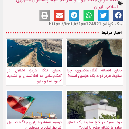
اسلامی ایران
لینک کوتاه: https://iraf.ir/?p=124821
اخبار مرتبط
پایان افسانه آنگلوساکسون؛ چرا
بحران تنگه هرمز؛ اختلال در
سقوط هرمز تولد یک هژمون است؟
کمک‌رسانی به افغانستان و تشدید
کمبود غذا و دارو
دود سفید در کاخ سفید؛ یک اتفاق
ترسیم نقشه راه پایان جنگ؛ تحمیل
ساده یا نشانه صلح با ایران؟
شرایط ایران بر متجاوزان