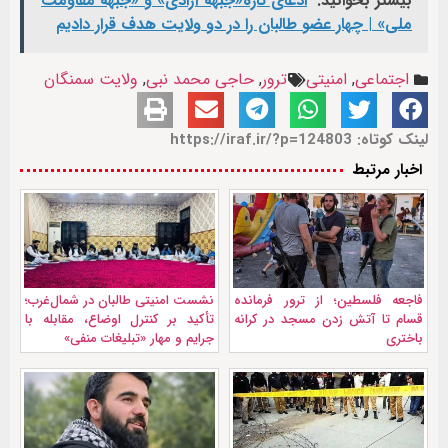
بیشتر بخوانید:
ادعای تازه«جبهه آزادی» و «جبهه مقاومت
ملی» | چهار عضو طالبان را در دو ولایت هدف قرار دادیم
اجتماعی
,
امنیتی
ترور
,
حاجی محمد نبی
,
ولایت سمنگان
لینک کوتاه: https://iraf.ir/?p=124803
اخبار مرتبط
فاجعه فلسطین؛ از ترور فرمانده
نشست امنیتی طالبان در شمال‌غرب؛
قسام تا آتش زدن مسجد در کرانه
تأکید بر کنترل اوضاع، مقابله با
باختری
جرایم و مهار «تبلیغات منفی»