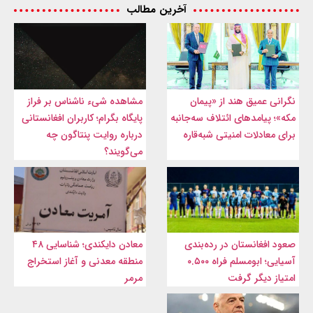
آخرین مطالب
نگرانی عمیق هند از «پیمان
مشاهده شیء ناشناس بر فراز
مکه»؛ پیامدهای ائتلاف سه‌جانبه
پایگاه بگرام؛ کاربران افغانستانی
برای معادلات امنیتی شبه‌قاره
درباره روایت پنتاگون چه
می‌گویند؟
صعود افغانستان در رده‌بندی
معادن دایکندی؛ شناسایی ۴۸
آسیایی؛ ابومسلم فراه ۰.۵۰۰
منطقه معدنی و آغاز استخراج
امتیاز دیگر گرفت
مرمر