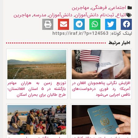
اجتماعی
,
فرهنگی
,
مهاجرین
اتباع
,
ثبت‌نام دانش‌آموزان
,
دانش‌آموزان
,
مدرسه
,
مهاجرین
لینک کوتاه: https://iraf.ir/?p=124563
اخبار مرتبط
افزایش نگرانی پناهجویان افغان در
توزیع زمین به هزاران مهاجر
آمریکا؛ رد فوری درخواست‌های
بازگشته در ۵ استان افغانستان؛
ناقص اجرایی می‌شود
طرح طالبان برای بحران اسکان