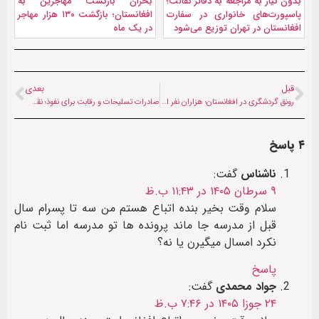
بدون نیاز به مراجعه به دفاتر کفالت؛
بحران بازگشت مهاجرین به
پاسپورت‌های خانواری در سفارت
افغانستان؛ بازگشت ۱۳۰ هزار مهاجر
افغانستان در تهران توزیع می‌شود
در یک ماه
قبل
بعدی
رونق گردشگری در افغانستان؛ هزاران نفر از جاذبه‌های کاپیسا بازدید کردند
صادرات تسلیحات و رقابت برای نفوذ؛ نقش هند و پاکستان در معادلات ژئوپلیتیکی قفقاز جنوبی
۴ پاسخ
ناشناس
گفت:
۹ سرطان ۱۴۰۵ در ۱۱:۴۳ ب.ظ
سلام وقت بخیر بنده اتباع هستم من سه تا پسرام سال
قبل از مدرسه جا ماند پرونده ها تو مدرسه اما ثبت نام
نکرد امسال میگیرن یا نه؟
پاسخ
جواد محمدی
گفت:
۲۴ جوزا ۱۴۰۵ در ۷:۴۶ ب.ظ