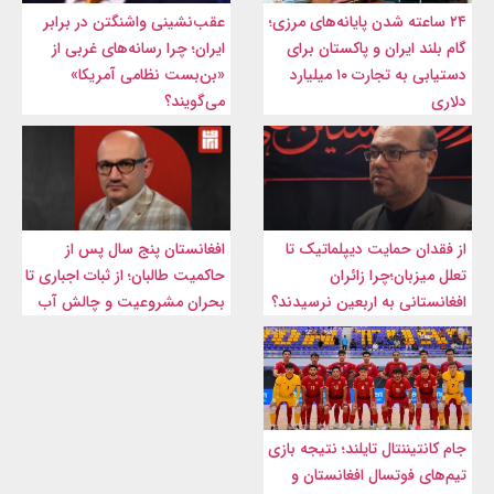
۲۴ ساعته شدن پایانه‌های مرزی؛
عقب‌نشینی واشنگتن در برابر
گام بلند ایران و پاکستان برای
ایران؛ چرا رسانه‌های غربی از
دستیابی به تجارت ۱۰ میلیارد
«بن‌بست نظامی آمریکا»
دلاری
می‌گویند؟
از فقدان حمایت دیپلماتیک تا
افغانستان پنج سال پس از
تعلل میزبان؛چرا زائران
حاکمیت طالبان؛ از ثبات اجباری تا
افغانستانی به اربعین نرسیدند؟
بحران مشروعیت و چالش آب
جام کانتیننتال تایلند؛ نتیجه بازی
تیم‌های فوتسال افغانستان و