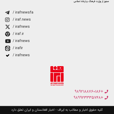
مجوز از وزارت فرهنگ و ارشاد اسلامی
/ irafnewsfa
/ iraf.news
/ irafnews
/ iraf.ir
/ irafnews
/ irafir
/ irafnews
+۹۸۹۲۱۸۸۷۶۰۱۸۶
+۹۸۹۹۲۳۳۳۵۷۴۸
کلیه حقوق اخبار و مطالب به ایراف - اخبار افغانستان و ایران تعلق دارد