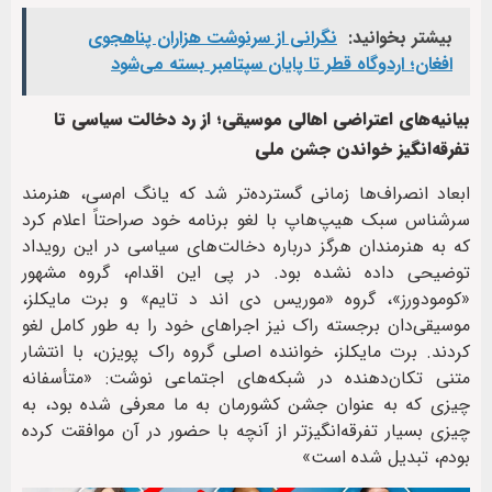
بیشتر بخوانید:
نگرانی از سرنوشت هزاران پناهجوی
افغان؛ اردوگاه قطر تا پایان سپتامبر بسته می‌شود
بیانیه‌های اعتراضی اهالی موسیقی؛ از رد دخالت سیاسی تا
تفرقه‌انگیز خواندن جشن ملی
ابعاد انصراف‌ها زمانی گسترده‌تر شد که یانگ ام‌سی، هنرمند
سرشناس سبک هیپ‌هاپ با لغو برنامه خود صراحتاً اعلام کرد
که به هنرمندان هرگز درباره دخالت‌های سیاسی در این رویداد
توضیحی داده نشده بود. در پی این اقدام، گروه مشهور
«کومودورز»، گروه «موریس دی اند د تایم» و برت مایکلز،
موسیقی‌دان برجسته راک نیز اجراهای خود را به طور کامل لغو
کردند. برت مایکلز، خواننده اصلی گروه راک پویزن، با انتشار
متنی تکان‌دهنده در شبکه‌های اجتماعی نوشت: «متأسفانه
چیزی که به عنوان جشن کشورمان به ما معرفی شده بود، به
چیزی بسیار تفرقه‌انگیزتر از آنچه با حضور در آن موافقت کرده
بودم، تبدیل شده است»