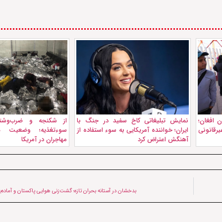
 افغان؛
نمايش تبليغاتی کاخ سفید در جنگ با
از شکنجه و ضرب‌وشت
رقانونی
ایران؛ خواننده آمریکایی به سوء استفاده از
سوءتغذیه؛ وضعیت هو
آهنگش اعتراض کرد
مهاجران در آمریکا
بدخشان در آستانه بحران تازه؛ گشت‌زنی هوایی پاکستان و آماده‌