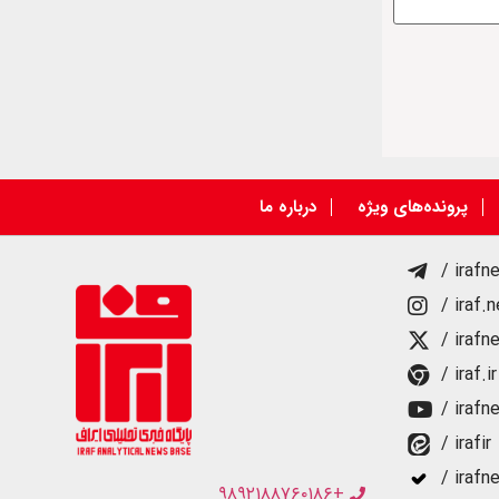
پرونده‌های ویژه
درباره ما
/ irafn
/ iraf.
/ irafn
/ iraf.ir
/ irafn
/ irafir
/ irafn
+۹۸۹۲۱۸۸۷۶۰۱۸۶