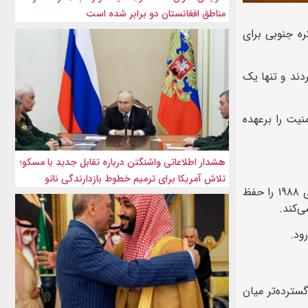
مناطق افغانستان دو برابر شده است
 سه کشور چین، پاکستان و کره جنوبی برای
ند و تنها یک
در شورای امنیت را برعهده
هشدار اطلاعاتی واشنگتن درباره تقابل جدید با مسکو؛
تلاش آمریکا برای ترمیم خطوط بازدارندگی ناتو
با وجود اینکه چین اکنون مسئولیت اصلی تهیه پیش‌نویس‌ها و هدایت مذاکرات را برعهده دارد، آمریکا همچنان ریاست کمیته تحریم‌های ۱۹۸۸ را حفظ
‌کند.
سترده‌تر میان