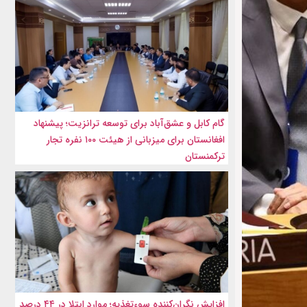
گام کابل و عشق‌آباد برای توسعه ترانزیت؛ پیشنهاد
افغانستان برای میزبانی از هیئت ۱۰۰ نفره تجار
ترکمنستان
افزایش نگران‌کننده سوءتغذیه؛ موارد ابتلا در ۴۴ درصد