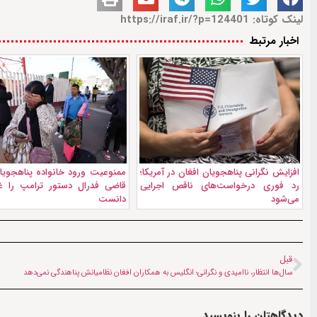
لینک کوتاه: https://iraf.ir/?p=124401
اخبار مرتبط
افزایش نگرانی پناهجویان افغان در آمریکا؛
ممنوعیت ورود خانواده پناهجویان
رد فوری درخواست‌های ناقص اجرایی
قاضی فدرال دستور ترامپ را غی
می‌شود
دانست
قبل
سال‌ها انتظار، ناامیدی و نگرانی؛ انگلیس به همکاران افغان نظامیانش پناهندگی نمی‌دهد
دیدگاهتان را بنویسید