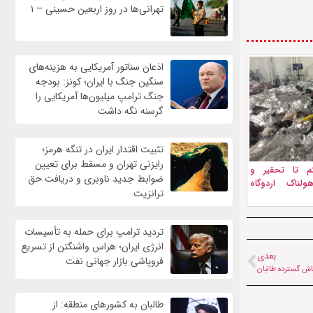
تهرانی‌ها در روز اربعین حسینی – ۱
اذعان سناتور آمریکایی به هزینه‌های
سنگین جنگ با ایران؛ کونز: بودجه
جنگ ترامپ میلیون‌ها آمریکایی را
گرسنه نگه داشت
تثبیت اقتدار ایران در تنگه هرمز؛
رایزنی تهران و مسقط برای تعیین
م تا تحقیر و
ضوابط جدید ناوبری و دریافت حق
لناک اردوگاه
ترانزیت
تردید ترامپ برای حمله به تأسیسات
انرژی ایران؛ هراس واشنگتن از تسریع
بعدی
فروپاشی بازار جهانی نفت
باش گسترده طالبان
طالبان به کشورهای منطقه: از