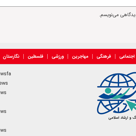
دیدگاهی می‌نویسم.
اجتماعی
فرهنگی
مهاجرین
ورزشی
فلسطین
نگارستان
ewsfa
news
ews
ews
گ و ارشاد اسلامی
ews