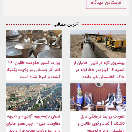
آخرین مطالب
پیشروی تازه در تاپی | طالبان از
وزارت کشور حکومت طالبان: ۲۶
تمدید ۱۱۶ کیلومتر خط لوله در
قلم آثار باستانی در ولایت پکتیکا
خاک افغانستان خبر دادند
کشف و ضبط شده است
تقویت روابط فرهنگی کابل
ادعای تازه«جبهه آزادی» و «جبهه
تاشکند | گفت‌وگوی طالبان و
مقاومت ملی» | چهار عضو طالبان
ازبکستان درباره توسعه
را در دو ولایت هدف قرار دادیم