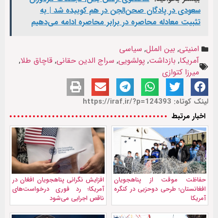
سعودی در پادگان صحن‌الجن در هم کوبیده شد | به
تثبیت معادله محاصره در برابر محاصره ادامه می‌دهیم
امنیتی
,
بین الملل
,
سیاسی
آمریکا
,
بازداشت
,
پولشویی
,
سراج الدین حقانی
,
قاچاق طلا
,
میرزا کتوازی
لینک کوتاه: https://iraf.ir/?p=124393
اخبار مرتبط
حفاظت موقت از پناهجویان
افزایش نگرانی پناهجویان افغان در
افغانستان؛ طرحی دوحزبی در کنگره
آمریکا؛ رد فوری درخواست‌های
آمریکا
ناقص اجرایی می‌شود