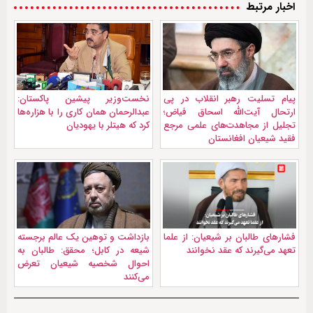
اخبار مرتبط
پیام تسلیت رهبر انقلاب در پی
نخست‌وزیر پیشین پاکستان:
ارتحال آیت‌الله اسحاق فیاض؛
عبدالرحمان همان کاری را با هزاره‌ها
تجلیل از مجاهدت‌های علمی مرجع
کرد که هیتلر با یهودیان
فقید شیعیان افغانستان
فشارهای طالبان بر شیعیان: از علما
بازداشت و توهین یک عالم برجسته
تعهد می‌گیرند که عقد نخوانند
شیعه در کابل؛ محقق: طالبان به
احوال شخصیه شیعیان تعرض
می‌کنند