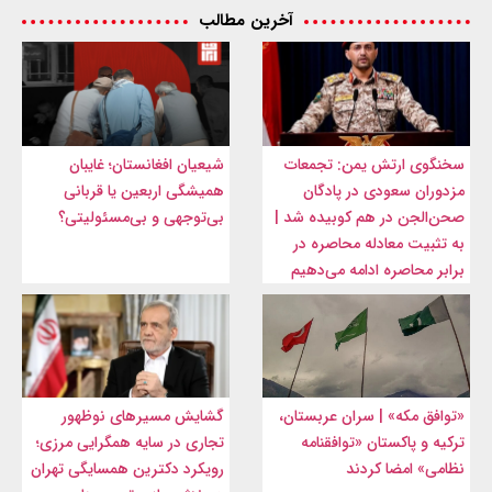
آخرین مطالب
سخنگوی ارتش یمن: تجمعات
شیعیان افغانستان؛ غایبان
مزدوران سعودی در پادگان
همیشگی اربعین یا قربانی
صحن‌الجن در هم کوبیده شد |
بی‌توجهی و بی‌مسئولیتی؟
به تثبیت معادله محاصره در
برابر محاصره ادامه می‌دهیم
«توافق مکه» | سران عربستان،
گشایش مسیرهای نوظهور
ترکیه و پاکستان «توافقنامه
تجاری در سایه همگرایی مرزی؛
نظامی» امضا کردند
رویکرد دکترین همسایگی تهران