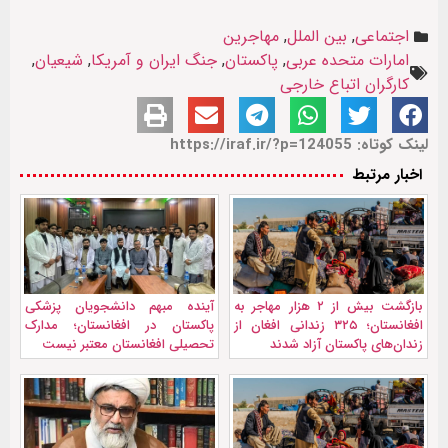
اجتماعی
,
بین الملل
,
مهاجرین
امارات متحده عربی
,
پاکستان
,
جنگ ایران و آمریکا
,
شیعیان
,
کارگران اتباع خارجی
لینک کوتاه: https://iraf.ir/?p=124055
اخبار مرتبط
بازگشت بیش از ۲ هزار مهاجر به
آینده مبهم دانشجویان پزشکی
افغانستان؛ ۳۲۵ زندانی افغان از
پاکستان در افغانستان؛ مدارک
زندان‌های پاکستان آزاد شدند
تحصیلی افغانستان معتبر نیست