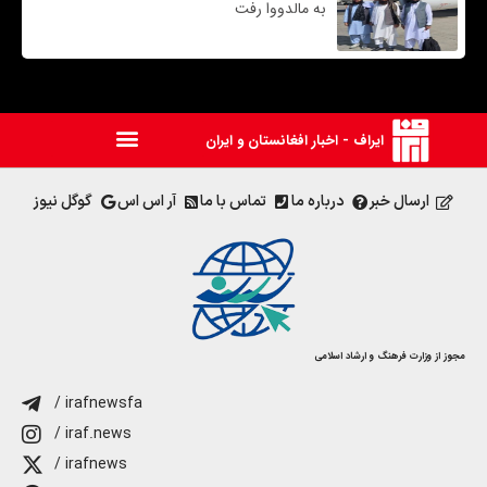
به مالدووا رفت
ایراف - اخبار افغانستان و ایران
ارسال خبر
درباره ما
تماس با ما
آر اس اس
گوگل نیوز
مجوز از وزارت فرهنگ و ارشاد اسلامی
/ irafnewsfa
/ iraf.news
/ irafnews