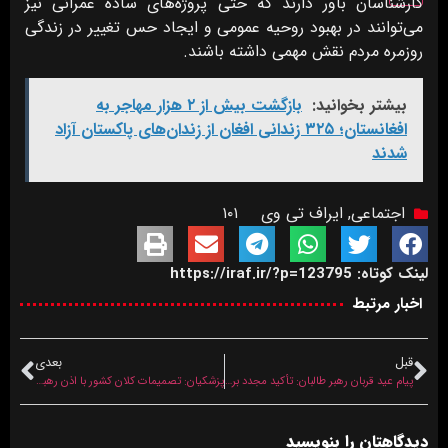
کارشناسان باور دارند که حتی پروژه‌های ساده عمرانی نیز
می‌توانند در بهبود روحیه عمومی و ایجاد حس تغییر در زندگی
روزمره مردم نقش مهمی داشته باشند.
بیشتر بخوانید:
بازگشت بیش از ۲ هزار مهاجر به
افغانستان؛ ۳۲۵ زندانی افغان از زندان‌های پاکستان آزاد
شدند
اجتماعی
,
ایراف تی وی
۱۰۱
لینک کوتاه: https://iraf.ir/?p=123795
اخبار مرتبط
قبل
بعدی
پیام عید قربان رهبر طالبان: تأکید مجدد بر اطاعت و دفاع از حاکمیت
پزشکیان: تصمیمات کلان کشور با اذن رهبری اتخاذ می‌شود
دیدگاهتان را بنویسید