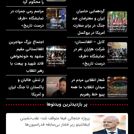
را محکوم کرد
گردهمایی حامیان
مراسم رمی جمرات در
ایران و معترضان ضد
نمایشگاه «طرف
جنگ در برابر سفارت
درست تاریخ»
آمریکا در بروکسل
کابل – افغانستان؛
اجتماع بزرگ مهاجرین
شرکت هزاران نفر در
افغانستانی مقیم
نمایشگاه «طرف
مشهد به خونخواهی
درست تاریخ»
قائد شهید و بیعت با
رهبر انقلاب
شعار انقلابی مردم در
از تنش طالبان و
میدان انقلاب: ما همه
پاکستان تا جنگ ایران
پیرو خط رهبریم
و آمریکا
پر بازدیدترین ویدئوها
پروژه جنجالی فیفا متوقف شد؛ عقب‌نشینی
اینفانتینو زیر فشار بی‌سابقه فدراسیون‌ها