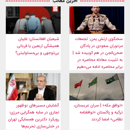
آخرین مطالب
سخنگوی ارتش یمن: تجمعات
شیعیان افغانستان؛ غایبان
مزدوران سعودی در پادگان
همیشگی اربعین یا قربانی
صحن‌الجن در هم کوبیده شد |
بی‌توجهی و بی‌مسئولیتی؟
به تثبیت معادله محاصره در
برابر محاصره ادامه می‌دهیم
«توافق مکه» | سران عربستان،
گشایش مسیرهای نوظهور
ترکیه و پاکستان «توافقنامه
تجاری در سایه همگرایی مرزی؛
نظامی» امضا کردند
رویکرد دکترین همسایگی تهران
در خنثی‌سازی تحریم‌ها