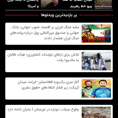
پیرو خط رهبریم
و آمریکا
پر بازدیدترین ویدئوها
سایه جنگ انرژی بر اقتصاد جنوب جهانی؛ بانک
جهانی و صندوق بین‌المللی پول درباره پیامدهای
جنگ ایران هشدار دادند
تلاش برای ارتقای تولیدات کشاورزی؛ هیأت طالبان
به مالدووا رفت
آغاز سری یک‌روزه افغانستان–ایرلند؛ میدان
کریکت زیر فشار انتقادهای حقوق بشری
وقوع سیلاب دوباره در نورستان | بحران ادامه دارد