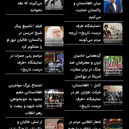
میان افغانستان و
می‌گیرند که عقد
پاکستان حمایت
نخوانند
می‌کنیم
«نمایشگاه طرف
فیلم | تشییع پیکر
درست تاریخ»؛ آن‌چه
شیخ ادریس در
مردم می‌گویند
پاکستان؛ طالبان ترور او
را محکوم کرد
گردهمایی حامیان
مراسم رمی جمرات در
ایران و معترضان ضد
نمایشگاه «طرف
جنگ در برابر سفارت
درست تاریخ»
آمریکا در بروکسل
کابل – افغانستان؛
اجتماع بزرگ مهاجرین
شرکت هزاران نفر در
افغانستانی مقیم
نمایشگاه «طرف
مشهد به خونخواهی
درست تاریخ»
قائد شهید و بیعت با
رهبر انقلاب
شعار انقلابی مردم در
از تنش طالبان و
میدان انقلاب: ما همه
پاکستان تا جنگ ایران