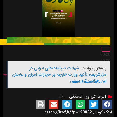
00:00
00:00
بیشتر بخوانید:
شهادت‌ دیپلمات‌های ایرانی در
برای افزایش یا کاهش صدا از کلیدهای بالا و پایین استفاده کنید.
مزارشریف؛ تأکید وزارت خارجه بر مجازات آمران و عاملان
این جنایت تروریستی
ایراف تی وی
,
فرهنگی
۲۰
لینک کوتاه: https://iraf.ir/?p=123032