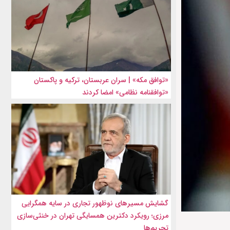
«توافق مکه» | سران عربستان، ترکیه و پاکستان
«توافقنامه نظامی» امضا کردند
گشایش مسیرهای نوظهور تجاری در سایه همگرایی
مرزی؛ رویکرد دکترین همسایگی تهران در خنثی‌سازی
تحریم‌ها