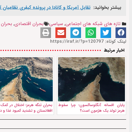
بیشتر بخوانید:
تقابل آمریکا و کانادا در پرونده کیفری نظامیان
تازه های شبکه های اجتماعی
,
سیاسی
بحران اقتصادی
,
بحران
لینک کوتاه: https://iraf.ir/?p=120797
اخبار مرتبط
پایان افسانه آنگلوساکسون؛ چرا سقوط
بحران تنگه هرمز؛ اختلال در کمک‌
هرمز تولد یک هژمون است؟
افغانستان و تشدید کمبود غذا و دا