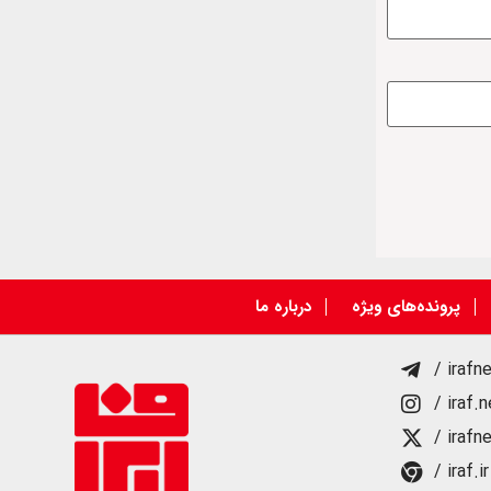
پرونده‌های ویژه
درباره ما
/ irafn
/ iraf.
/ irafn
/ iraf.ir