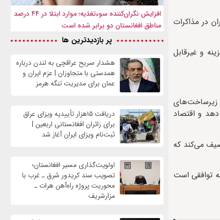
افزایش نگران‌کننده سوءتغذیه؛ موارد ابتلا در ۴۴ درصد
ان در مذاکرات
مناطق افغانستان دو برابر شده است
پر بازدیدترین ها
ینه و غیرقابل
هشدار صریح عراقچی به لندن درباره
همدستی با متجاوزان | عزم ایران و
عمان برای مدیریت تنگه هرمز
و زیرساخت‌های
دهد و اقتصاد
دریافت ۱۵هزار تأییدیه ویزای عراق
برای زائران افغانستانی اربعین |
ثبت‌نام ویزای ایران آغاز شد
یف می‌کند که
اولویت‌گذاری مسیر افغانستان؛
به توافقی است
تصویب سند کریدور شرق ـ غرب با
محوریت پروژه راه‌آهن هرات ـ
مزارشریف