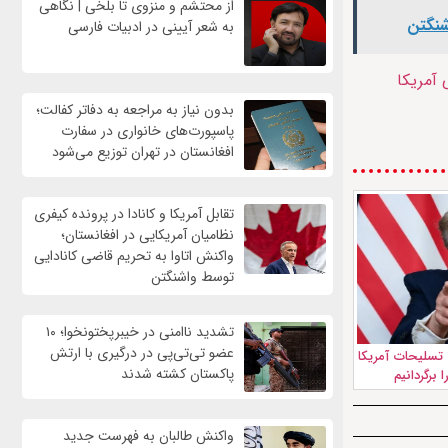
از محتشم و منزوی تا بلخی | نگاهی
شنگتن
به شعر آیینی در ادبیات فارسی
 آمریکا
بدون نیاز به مراجعه به دفاتر کفالت؛
پاسپورت‌های خانواری در سفارت
افغانستان در تهران توزیع می‌شود
تقابل آمریکا و کانادا در پرونده کیفری
نظامیان آمریکایی در افغانستان؛
واکنش اتاوا به تحریم قاضی کانادایی
توسط واشنگتن
تشدید ناامنی در خیبرپختونخوا؛ ۱۰
عضو تی‌تی‌پی در درگیری با ارتش
 تسلیحات آمریکا
پاکستان کشته شدند
 برگردانیم
واكنش طالبان به فهرست جدید