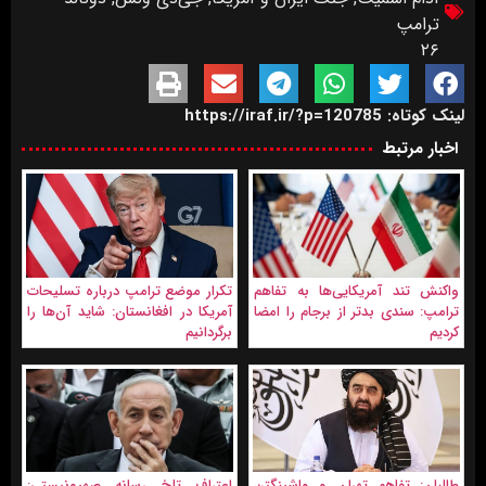
ترامپ
۲۶
لینک کوتاه: https://iraf.ir/?p=120785
اخبار مرتبط
واکنش تند آمریکایی‌ها به تفاهم
تکرار موضع ترامپ درباره تسلیحات
ترامپ: سندی بدتر از برجام را امضا
آمریکا در افغانستان: شايد آن‌ها را
کردیم
برگردانیم
طالبان: تفاهم تهران و واشینگتن
اعتراف تلخ رسانه صهیونیستی: