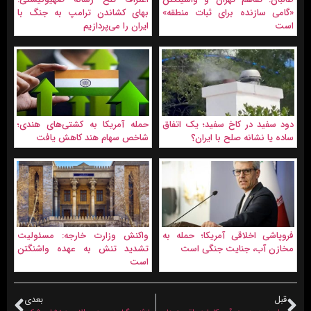
«گامی سازنده برای ثبات منطقه»
بهای کشاندن ترامپ به جنگ با
است
ایران را می‌پردازیم
دود سفید در کاخ سفید؛ یک اتفاق
حمله آمریکا به کشتی‌های هندی؛
ساده یا نشانه صلح با ایران؟
شاخص سهام هند کاهش یافت
فروپاشی اخلاقی آمریکا؛ حمله به
واکنش وزارت خارجه: مسئولیت
مخازن آب، جنایت جنگی است
تشدید تنش به عهده واشنگتن
است
قبل
بعدی