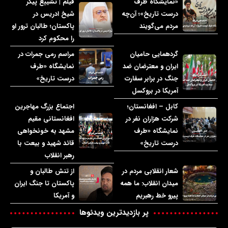
«نمایشگاه طرف
فیلم | تشییع پیکر
درست تاریخ»؛ آن‌چه
شیخ ادریس در
مردم می‌گویند
پاکستان؛ طالبان ترور او
را محکوم کرد
گردهمایی حامیان
مراسم رمی جمرات در
ایران و معترضان ضد
نمایشگاه «طرف
جنگ در برابر سفارت
درست تاریخ»
آمریکا در بروکسل
کابل – افغانستان؛
اجتماع بزرگ مهاجرین
شرکت هزاران نفر در
افغانستانی مقیم
نمایشگاه «طرف
مشهد به خونخواهی
درست تاریخ»
قائد شهید و بیعت با
رهبر انقلاب
شعار انقلابی مردم در
از تنش طالبان و
میدان انقلاب: ما همه
پاکستان تا جنگ ایران
پیرو خط رهبریم
و آمریکا
پر بازدیدترین ویدئوها