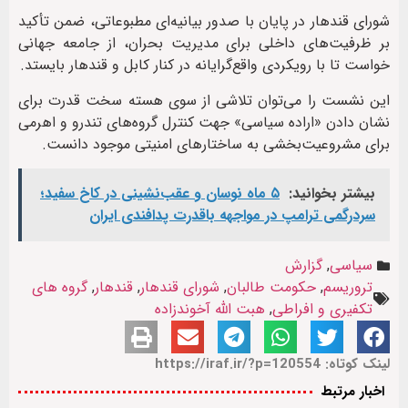
شورای قندهار در پایان با صدور بیانیه‌ای مطبوعاتی، ضمن تأکید
بر ظرفیت‌های داخلی برای مدیریت بحران، از جامعه جهانی
خواست تا با رویکردی واقع‌گرایانه در کنار کابل و قندهار بایستد.
این نشست را می‌توان تلاشی از سوی هسته سخت قدرت برای
نشان دادن «اراده سیاسی» جهت کنترل گروه‌های تندرو و اهرمی
برای مشروعیت‌بخشی به ساختارهای امنیتی موجود دانست.
بیشتر بخوانید:
۵ ماه نوسان و عقب‌نشینی در کاخ سفید؛
سردرگمی ترامپ در مواجهه باقدرت پدافندی ایران
سیاسی
,
گزارش
تروریسم
,
حکومت طالبان
,
شورای قندهار
,
قندهار
,
گروه های
تکفیری و افراطی
,
هبت الله آخوندزاده
لینک کوتاه: https://iraf.ir/?p=120554
اخبار مرتبط