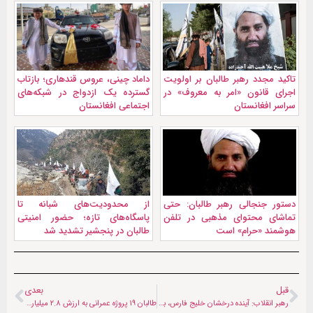
تاکید مجدد رهبر طالبان بر اولویت
داماد چینی، عروس قندهاری؛ بازتاب
اجرای قانون «امر به معروف» در
گسترده یک ازدواج در شبکه‌های
سراسر افغانستان
اجتماعی افغانستان
دستور جنجالی رهبر طالبان: حتی
از محدودیت‌های شبانه تا
تماشای محتوای مذهبی در تلفن
پاسگاه‌‌های تازه؛ حضور امنیتی
هوشمند «حرام» است
طالبان در پنجشیر تشدید شد
قبل
بعدی
رهبر انقلاب: آینده درخشان خلیج فارس، بدون آمریکا و در سایه «راهبرد ایران قوی» رقم خواهد خورد
طالبان ۱۹ پروژه عمرانی به ارزش ۲.۸ میلیارد افغانی را تصویب کرد