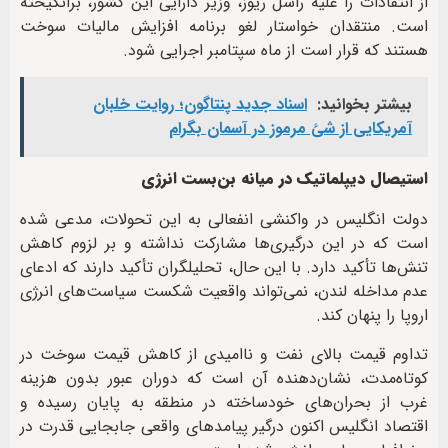
از انتقادات را علیه راشل ریوز، وزیر دارایی این کشور، برانگیخته
است. منتقدان خواستار لغو برنامه افزایش مالیات سوخت
هستند که قرار است از ماه سپتامبر اجرایی شود.
بیشتر بخوانید:
اسناد جدید پنتاگون؛ روایت خلبان
آمریکایی از شئ مرموز در آسمان بگرام
استیصال دیپلماتیک در میانه بن‌بست انرژی
دولت انگلیس در واکنشی انفعالی به این تحولات، مدعی شده
است که در این درگیری‌ها مشارکت نداشته و بر لزوم کاهش
تنش‌ها تأکید دارد. با این حال، تحلیلگران تأکید دارند که ادعای
عدم مداخله لندن، نمی‌تواند واقعیت شکست سیاست‌های انرژی
اروپا را پنهان کند.
تداوم قیمت بالای نفت و ناامیدی از کاهش قیمت سوخت در
کوتاه‌مدت، نشان‌دهنده آن است که دوران عبور بدون هزینه
غرب از بحران‌های خودساخته در منطقه به پایان رسیده و
اقتصاد انگلیس اکنون درگیر پیامدهای واقعی جابجایی قدرت در