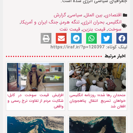
جغرافیای سیاسی انرژی شده است.
اقتصادی
,
بین الملل
,
سیاسی
,
گزارش
انگلیس
,
بحران انرژی
,
تنگه هرمز
,
جنگ ایران و آمریکا
,
سوخت
,
قیمت بنزین
,
قیمت نفت
لینک کوتاه: https://iraf.ir/?p=120397
اخبار مرتبط
متحدان رها شده؛ روزنامه انگلیسی
افزایش قیمت سوخت در کابل؛
خواهان تسریع انتقال پناهجویان
شکایت مردم از تفاوت نرخ رسمی و
افغان شد
واقعی