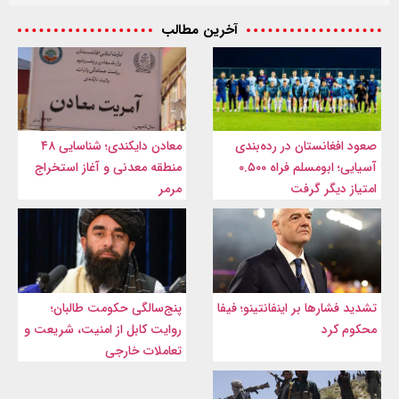
آخرین مطالب
صعود افغانستان در رده‌بندی
معادن دایکندی؛ شناسایی ۴۸
آسیایی؛ ابومسلم فراه ۰.۵۰۰
منطقه معدنی و آغاز استخراج
امتیاز دیگر گرفت
مرمر
تشدید فشارها بر اینفانتینو؛ فیفا
پنج‌سالگی حکومت طالبان؛
محکوم کرد
روایت کابل از امنیت، شریعت و
تعاملات خارجی