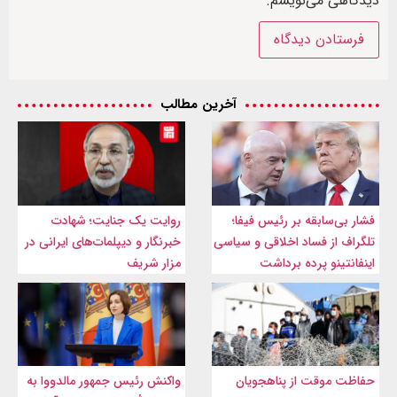
دیدگاهی می‌نویسم.
آخرین مطالب
فشار بی‌سابقه بر رئیس فیفا؛
روایت یک جنایت؛ شهادت
تلگراف از فساد اخلاقی و سیاسی
خبرنگار و دیپلمات‌های ایرانی در
اینفانتینو پرده برداشت
مزار شریف
حفاظت موقت از پناهجویان
واکنش رئیس جمهور مالدووا به