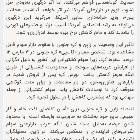
حمایت کوتاه‌مدتی فراهم می‌کنند، اما اگر درگیری به‌زودی حل
نشود، تورم بر بازارهای آمریکا نیز اثر خواهد گذاشت. «جانت
یلن»، وزیر خزانه‌داری سابق آمریکا، می‌گوید این درگیری
می‌تواند به رشد اقتصادی آمریکا آسیب بزند و فشارهای تورمی
را تشدید کند و مانع کاهش نرخ بهره توسط فدرال‌رزرو شود.
تأثیر این وضعیت بر ژاپن و کره جنوبی با سقوط بازار سهام قابل
مشاهده بود. شاخص معیار «کاسپی» کره جنوبی در ۳ مارس ۱۲
درصد سقوط کرد، زیرا سهام کشتیرانی این کشور به دلیل نگرانی
از افزایش هزینه‌های سوخت و محدودیت کشتیرانی از طریق
تنگه هرمز کاهش یافت. بورس کره پس از فروش شدید در
بازارهای فناوری‌محور، دو بار معاملات را برای مدت کوتاهی
متوقف کرد تا نوسانات کاهش یابد. سهام کشتیرانی از جمله
سهامی بود که بیشترین کاهش را در سئول تجربه کرد.
اقتصاد ژاپن و کره جنوبی برای تأمین تقاضای نفت خام و گاز
طبیعی مایع خود به‌شدت به خاورمیانه وابسته است. با محدود
شدن عرضه به‌دلیل بسته شدن تنگه هرمز، بازارهای سهام
نگرانی‌های فزاینده‌ای را منعکس می‌کنند. در ژاپن، تحلیلگران
اشاره می‌کنند که یک درگیری طولانی‌مدت در خاورمیانه ممکن