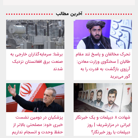
آخرین مطالب
تحرک مخالفان و پاسخ تند مقام
برشنا: سرمایه‌گذاران خارجی به
طالبان | سخنگوی وزارت معادن:
صنعت برق افغانستان نزدیک
آرزوی بازگشت به قدرت را به
شدند
گور می‌برید
شهادت ۸ دیپلمات و یک خبرنگار
پزشکیان در دومین نشست
ایرانی در مزارشریف | روز
خبری خود: مصلحتی بالاتر از
دیپلمات یا روز خبرنگار؟
حفظ وحدت و انسجام نداریم