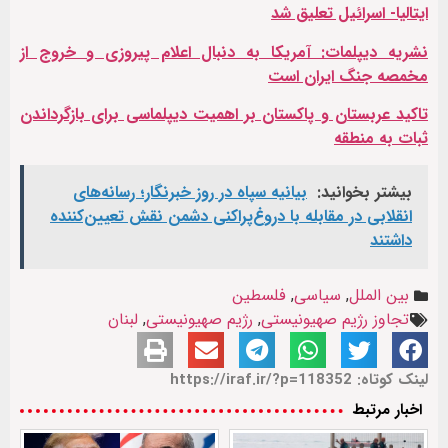
ایتالیا- اسرائیل تعلیق شد
نشریه دیپلمات: آمریکا به دنبال اعلام پیروزی و خروج از
مخمصه جنگ ایران است
تاکید عربستان و پاکستان بر اهمیت دیپلماسی برای بازگرداندن
ثبات به منطقه
بیشتر بخوانید:
بیانیه سپاه در روز خبرنگار؛ رسانه‌های
انقلابی در مقابله با دروغ‌پراکنی دشمن نقش تعیین‌کننده
داشتند
بین الملل
,
سیاسی
,
فلسطین
تجاوز رژیم صهیونیستی
,
رژیم صهیونیستی
,
لبنان
لینک کوتاه: https://iraf.ir/?p=118352
اخبار مرتبط