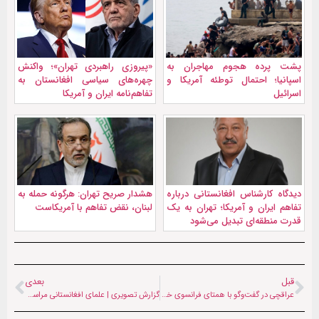
پشت پرده هجوم مهاجران به
«پیروزی راهبردی تهران»؛ واکنش
اسپانیا؛ احتمال توطئه آمریکا و
چهره‌های سیاسی افغانستان به
اسرائیل
تفاهم‌نامه ایران و آمریکا
دیدگاه کارشناس افغانستانی درباره
هشدار صریح تهران: هرگونه حمله به
تفاهم ایران و آمریکا؛ تهران به یک
لبنان، نقض تفاهم با آمریکاست
قدرت منطقه‌ای تبدیل می‌شود
قبل
بعدی
عراقچی در گفت‌وگو با همتای فرانسوی خود: رویکرد زیاده‌خواهانه و تغییر مداوم مطالبات آمریکا مانع از حصول توافق شد
گزارش تصویری | علمای افغانستانی مراسم اربعین فراق یاد قائد شهید امت اسلام را در مشهد گرامی داشتند