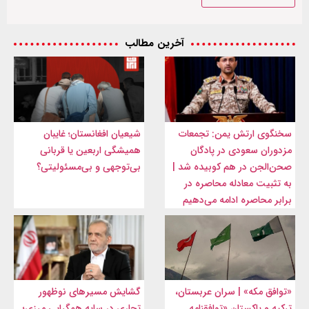
آخرین مطالب
سخنگوی ارتش یمن: تجمعات
شیعیان افغانستان؛ غایبان
مزدوران سعودی در پادگان
همیشگی اربعین یا قربانی
صحن‌الجن در هم کوبیده شد |
بی‌توجهی و بی‌مسئولیتی؟
به تثبیت معادله محاصره در
برابر محاصره ادامه می‌دهیم
«توافق مکه» | سران عربستان،
گشایش مسیرهای نوظهور
ترکیه و پاکستان «توافقنامه
تجاری در سایه همگرایی مرزی؛