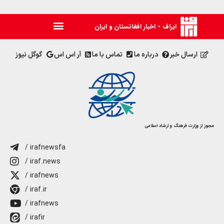
ایراف - اخبار افغانستان و ایران
ارسال خبر
درباره ما
تماس با ما
آر اس اس
گوگل نیوز
مجوز از وزارت فرهنگ و ارشاد اسلامی
/ irafnewsfa
/ iraf.news
/ irafnews
/ iraf.ir
/ irafnews
/ irafir