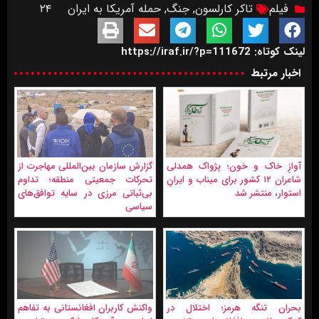
فیلم
تاکر کارلسون
,
جنگ
,
حمله آمریکا به ایران
۲۴
لینک کوتاه: https://iraf.ir/?p=111672
اخبار مرتبط
آوازِ خاک و خون؛ پژواک همدلی
گزارش سازمان بین‌المللی مهاجرت از
شاعران ۱۲ کشور برای میناب و ایرانِ
تحرکات جمعیتی منطقه؛ تداوم
استوار، منتشر شد
بی‌ثباتی مرزی در سایه توافق‌های
سیاسی
بحران تنگه هرمز؛ اختلال در
واکنش کاربران افغانستانی به تفاهم