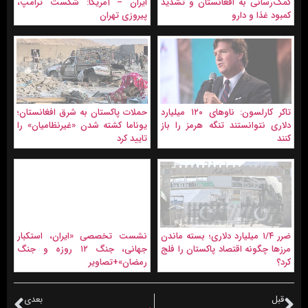
کمک‌رسانی به افغانستان و تشدید
ایران – آمریکا: شکست ترامپ،
کمبود غذا و دارو
پیروزی تهران
تاکر کارلسون: ناوهای ۱۲۰ ميليارد
حملات پاکستان به شرق افغانستان؛
دلاری نتوانستند تنگه هرمز را باز
یوناما کشته شدن «غیرنظامیان» را
کنند
تایید کرد
ضرر ۱/۴ میلیارد دلاری؛ بسته ماندن
نشست تخصصی «ایران، استکبار
مرزها چگونه اقتصاد پاکستان را فلج
جهانی، جنگ ۱۲ روزه و جنگ
کرد؟
رمضان»+تصاویر
قبل
بعدی