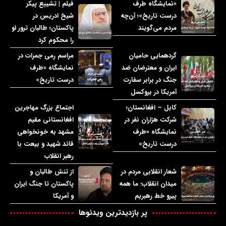
«نمایشگاه طرف
فیلم | تشییع پیکر
درست تاریخ»؛ آن‌چه
شیخ ادریس در
مردم می‌گویند
پاکستان؛ طالبان ترور او
را محکوم کرد
گردهمایی حامیان
مراسم رمی جمرات در
ایران و معترضان ضد
نمایشگاه «طرف
جنگ در برابر سفارت
درست تاریخ»
آمریکا در بروکسل
کابل – افغانستان؛
اجتماع بزرگ مهاجرین
شرکت هزاران نفر در
افغانستانی مقیم
نمایشگاه «طرف
مشهد به خونخواهی
درست تاریخ»
قائد شهید و بیعت با
رهبر انقلاب
شعار انقلابی مردم در
از تنش طالبان و
میدان انقلاب: ما همه
پاکستان تا جنگ ایران
پیرو خط رهبریم
و آمریکا
پر بازدیدترین ویدئوها