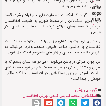
بسیاری از ورزشکاران این رشته در جهان، آن را ترکیبی از هنر،
ورزش و مدیتیشن می‌دانند.
00:00
00:00
گنجی می‌گوید اگر امکانات و حمایت‌های لازم فراهم شود، قصد
01:08
دارد اجرای اسلک‌لاین را از محیط شهری به طبیعت افغانستان
ببرد؛ از کوهستان‌های مرتفع گرفته تا دره‌ها و فضاهای بکر
طبیعی.
او حتی رؤیای ثبت رکوردهای جهانی را در سر دارد و معتقد است
افغانستان با داشتن مناظر طبیعی منحصربه‌فرد، می‌تواند به
یکی از مقاصد جذاب برای ورزش‌های ماجراجویانه تبدیل شود.
این جوان هراتی در پایان می‌گوید: «می‌خواهم نشان بدهم که با
تمرین و پشتکار، حتی در شرایط سخت هم می‌شود مسیر تازه‌ای
ساخت. امیدوارم روزی اسلک‌لاین در افغانستان جایگاه واقعی
خودش را پیدا کند.»
گزارش
,
ورزشی
اسلک‌لاین
,
محمد ادریس گنجی
,
ورزش افغانستان