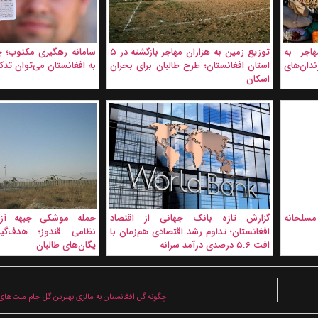
هزار مهاجر به
توزیع زمین به هزاران مهاجر بازگشته در ۵
سامانه رهگیری مکتوب؛ 
 از زندان‌های
استان افغانستان؛ طرح طالبان برای بحران
به افغانستان می‌توان تذک
اسکان
مسلحانه
گزارش تازه بانک جهانی از اقتصاد
حمله موشکی جبهه آزاد
افغانستان؛ تداوم رشد اقتصادی هم‌زمان با
نظامی قندوز؛ هدف‌گیر
افت ۵.۶ درصدی درآمد سرانه
یگان‌های طالبان
چگونه گل افغانستان به مالزی بهترین گل جام ملت‌های