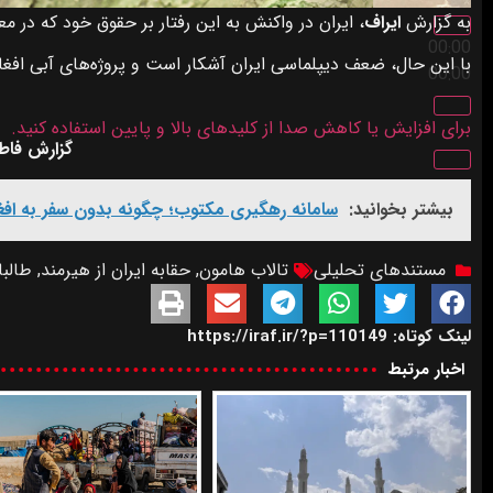
به گزارش
ایراف
، ایران در واکنش به این رفتار بر حقوق خود که در معاهده‌ ۱۳۵۱ آمده تأک
00:00
با این حال، ضعف دیپلماسی ایران آشکار است و پروژه‌های آبی افغان
00:00
برای افزایش یا کاهش صدا از کلیدهای بالا و پایین استفاده کنید.
گزارش فاطم
بیشتر بخوانید:
سامانه رهگیری مکتوب؛ چگونه بدون سفر به افغ
مستندهای تحلیلی
تالاب هامون
,
حقابه ایران از هیرمند
,
طالبا
لینک کوتاه: https://iraf.ir/?p=110149
اخبار مرتبط