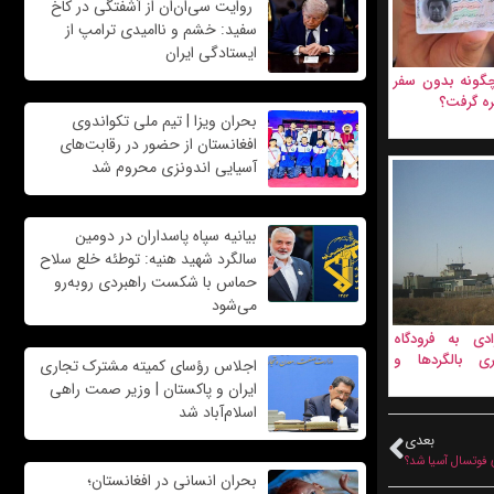
روایت سی‌ان‌ان از آشفتگی در کاخ
سفید: خشم و ناامیدی ترامپ از
ایستادگی ایران
چگونه بدون سفر
ره گرفت؟
بحران ویزا | تیم ملی تکواندوی
افغانستان از حضور در رقابت‌های
آسیایی اندونزی محروم شد
بیانیه سپاه پاسداران در دومین
سالگرد شهید هنیه: توطئه خلع سلاح
حماس با شکست راهبردی روبه‌رو
می‌شود
ی به فرودگاه
ی بالگردها و
اجلاس رؤسای کمیته مشترک تجاری
ایران و پاکستان | وزیر صمت راهی
اسلام‌آباد شد
بعدی
 فوتسال آسیا شد؟
بحران انسانی در افغانستان؛