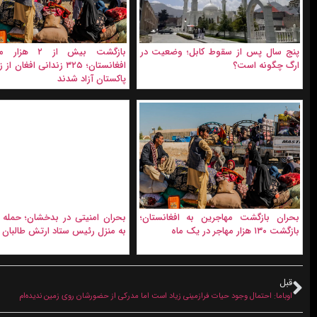
پنج سال پس از سقوط کابل؛ وضعیت در
بازگشت بیش از ۲ 
ارگ چگونه است؟
افغانستان؛ ۳۲۵ زندانی افغان
پاکستان آزاد شدند
بحران بازگشت مهاجرین به افغانستان؛
بحران امنیتی در بدخشان؛ حمله 
بازگشت ۱۳۰ هزار مهاجر در یک ماه
به منزل رئیس ستاد ارتش طالبان
قبل
اوباما: احتمال وجود حیات فرازمینی زیاد است اما مدرکی از حضورشان روی زمین ندیده‌ام