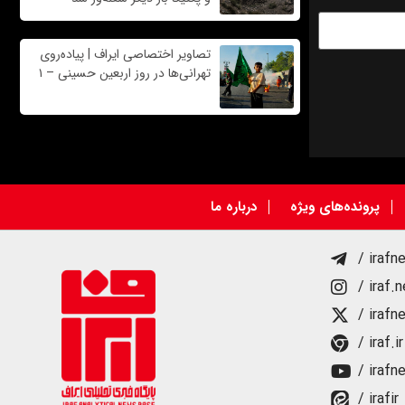
تصاویر اختصاصی ایراف | پیاده‌روی
تهرانی‌ها در روز اربعین حسینی – ۱
پرونده‌های ویژه
درباره ما
/ irafn
/ iraf.
/ irafn
/ iraf.ir
/ irafn
/ irafir