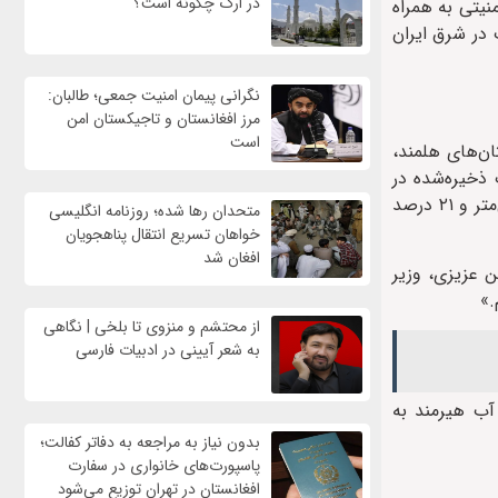
در ارگ چگونه است؟
نیتی به همراه
 در شرق ایران
نگرانی پیمان امنیت جمعی؛ طالبان:
مرز افغانستان و تاجیکستان امن
است
ان‌های هلمند،
ذخیره‌شده در
سدها و رودخانه‌های افغانستان شده است. طبق داده‌های بانک جهانی، میانگین بارش سالانه افغانستان در سال ۲۰۲۴ حدود ۳۵۵ میلی‌متر و ۲۱ درصد
متحدان رها شده؛ روزنامه انگلیسی
خواهان تسریع انتقال پناهجویان
افغان شد
 عزیزی، وزیر
.»
از محتشم و منزوی تا بلخی | نگاهی
به شعر آیینی در ادبیات فارسی
آب هیرمند به
بدون نیاز به مراجعه به دفاتر کفالت؛
پاسپورت‌های خانواری در سفارت
افغانستان در تهران توزیع می‌شود