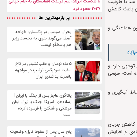
ن سد با ظرفیت
با شکست ایرلند؛ تیم کریکت افغانستان به جام جهانی
ی‌کند؛ اما همزمان باعث کاهش
۲۰۲۷ صعود کرد
پر بازدیدترین ها
ون هماهنگی و
بحران سیاسی در پاکستان؛ خواجه
آصف می‌گوید نقوی به نخست‌وزیر
هم پاسخگو نیست
آباد
۵ ماه نوسان و عقب‌نشینی در کاخ
 توجهی دارد و
سفید؛ سردرگمی ترامپ در مواجهه
رده است؛ سهمی
باقدرت پدافندی ایران
اط آب‌گیری و
پنتاگون عاجز پس از جنگ با ایران |
رسانه‌های آمریکا: جنگ با ایران توان
موشکی واشنگتن را فرسوده کرده
است
ان، کاهش جریان
ادی و افزایش
پنج سال پس از سقوط کابل؛ وضعیت