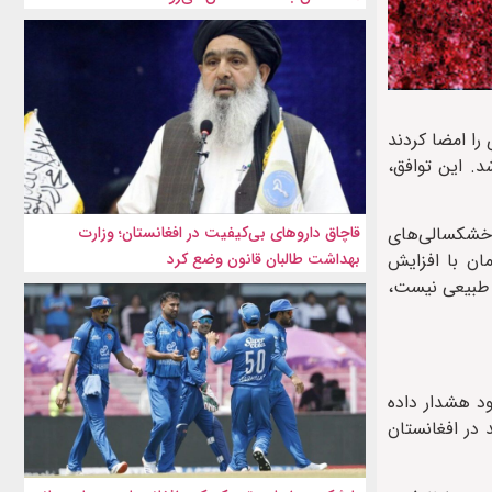
در سال ۱۳۵۱، تهران و کابل معاهده‌ای را امضا کردند
نگین ۲۶ مترمکعب در ثانیه تعیین شد. این توافق،
 خشکسالی‌های
قاچاق داروهای بی‌کیفیت در افغانستان؛ وزارت
مان با افزایش
بهداشت طالبان قانون وضع کرد
ع طبیعی نیست،
ود هشدار داده
 در افغانستان