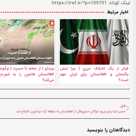
لینک کوتاه: https://iraf.ir/?p=109731
اخبار مرتبط
فراتر از یک اختلاف مرزی | چرا تنش
ویدئو | از حقابه تا حسرت | چگو
پاکستان و افغانستان برای ایران مهم
افغانستان هامون را به شوره‌زا
است؟
می‌کند؟
قبل
مسیر تازه برای ورود ناوگان حمل‌ونقل از افغانستان به منطقه آزاد دوغارون افتتاح شد
دیدگاهتان را بنویسید