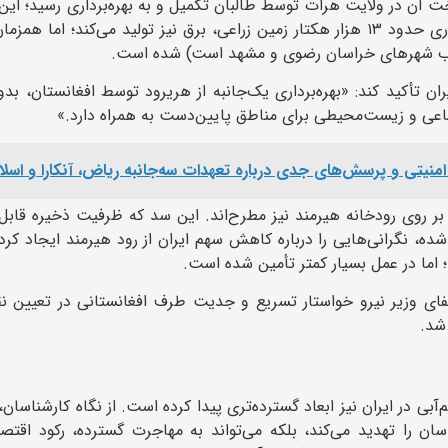
ت آن در ولایت هرات توسط طالبان تکمیل و به بهره‌برداری رسید؛ ای
ذخیره حدود ۴۵ میلیون مترمکعب آب علاوه بر تأمین آب برای آبیاری حدود ۱۳ هزار هکتار زمین زراعی، برق نیز تولید م
 آب شهرهای خراسان رضوی و مشهد است) شده است.
تأکید کند: «بهره‌برداری یک‌جانبه از هریرود توسط افغانستان، بد
عی و زیست‌محیطی برای مناطق پایین‌دست به همراه دارد.»
امنیتی و پرسش‌های جدی درباره تعهدات سه‌جانبه ریاض، آنکارا و اسلام‌
بر روی رودخانه هیرمند نیز مطرح‌اند. این سد که ظرفیت ذخیره قابل
ه، نگرانی‌هایی را درباره کاهش سهم ایران از رود هیرمند ایجاد ک
فای وزیر نیرو خواستار تسریع و جدیت طرف افغانستانی در تعیین نق
شد.
م‌آبی در ایران نیز ابعاد گسترده‌تری پیدا کرده است. از نگاه کارشناس
ن را تهدید می‌کند، بلکه می‌تواند به مهاجرت گسترده، رکود اقتص