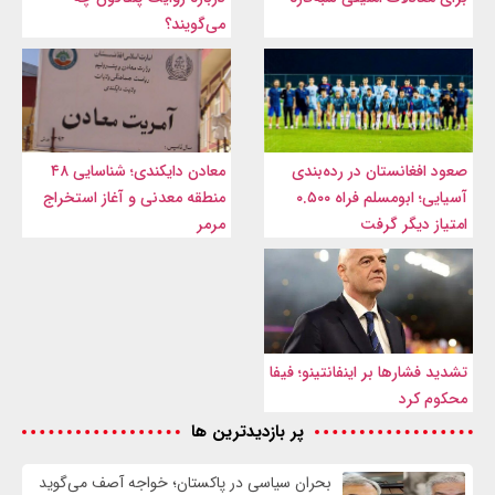
می‌گویند؟
صعود افغانستان در رده‌بندی
معادن دایکندی؛ شناسایی ۴۸
آسیایی؛ ابومسلم فراه ۰.۵۰۰
منطقه معدنی و آغاز استخراج
امتیاز دیگر گرفت
مرمر
تشدید فشارها بر اینفانتینو؛ فیفا
محکوم کرد
پر بازدیدترین ها
بحران سیاسی در پاکستان؛ خواجه آصف می‌گوید