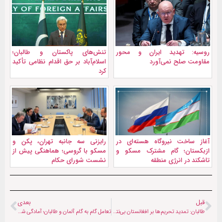
روسیه: تهدید ایران و محور
تنش‌های پاکستان و طالبان؛
مقاومت صلح نمی‌آورد
اسلام‌آباد بر حق اقدام نظامی تأکید
کرد
آغاز ساخت نیروگاه هسته‌ای در
رایزنی سه جانبه تهران، پکن و
ازبکستان؛ گام مشترک مسکو و
مسکو با گروسی؛ هماهنگی پیش از
تاشکند در انرژی منطقه
نشست شورای حکام
قبل
بعدی
طالبان: تمدید تحریم‌ها بر افغانستان بی‌نتیجه است و کمکی به هیچ‌کس نمی‌کند
تعامل گام به گام آلمان و طالبان؛ آمادگی شرکت آلمانی برای سرمایه‌گذاری در بخش معادن افغانستان