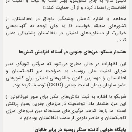
دلیلی ندار؛ به جای تشویش، بهتر است به ثبات و امنیت در
افغانستان اعتماد کرده و از آن حمایت کنند.»
مجاهد با اشاره کاهش چشمگیر قاچاق در افغانستان، از
کشورهای منطقه خواست تا به جای توجه به “تهدیدهای
خیالی”، از دستاوردهای امنیتی در افغانستان پشتیبانی عملی
کنند.
هشدار مسکو: مرزهای جنوبی در آستانه افزایش تنش‌ها
این اظهارات در حالی مطرح می‌شود که سرگئی شویگو، دبیر
شورای امنیت ملی روسیه، به صراحت مرز تاجیکستان و
افغانستان را مهمترین کانون چالش‌های امنیتی برای کشورهای
عضو سازمان پیمان امنیت جمعی (CSTO) توصیف کرده بود.
شویگو با اشاره به ثبت تلاش‌های مکرر برای عبور غیرقانونی از
این مرز، هشدار داد: «وضعیت در مرزهای جنوبی بسیار پرتنش
است. ما بارها شاهد درگیری‌های مسلحانه بین نیروهای مرزی
تاجیکستان و عناصر نفوذی از سمت افغانستان بوده‌ایم.«
پایگاه هوایی کانت؛ سنگر روسیه در برابر طالبان