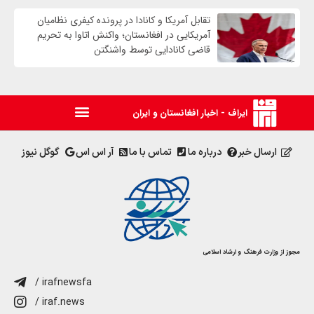
تقابل آمریکا و کانادا در پرونده کیفری نظامیان
آمریکایی در افغانستان؛ واکنش اتاوا به تحریم
قاضی کانادایی توسط واشنگتن
ایراف - اخبار افغانستان و ایران
ارسال خبر
درباره ما
تماس با ما
آر اس اس
گوگل نیوز
مجوز از وزارت فرهنگ و ارشاد اسلامی
/ irafnewsfa
/ iraf.news