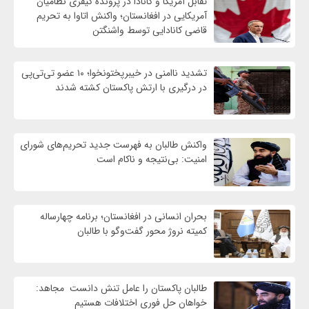
تقابل آمریکا و کانادا در پرونده کیفری نظامیان
آمریکایی در افغانستان؛ واکنش اتاوا به تحریم
قاضی کانادایی توسط واشنگتن
تشدید ناامنی در خیبرپختونخوا؛ ۱۰ عضو تی‌تی‌پی
در درگیری با ارتش پاکستان کشته شدند
واكنش طالبان به فهرست جدید تحریم‌های شورای
امنیت: بی‌نتیجه و ناکام است
بحران انسانی در افغانستان؛ برنامه چهار‌ساله
کمیته نروژ محور گفت‌وگو با طالبان
طالبان پاکستان را عامل تنش دانست مجاهد:
خواهان حل فوری اختلافات هستیم