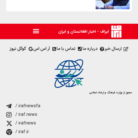
ایراف - اخبار افغانستان و ایران
ارسال خبر
درباره ما
تماس با ما
آر اس اس
گوگل نیوز
مجوز از وزارت فرهنگ و ارشاد اسلامی
/ irafnewsfa
/ iraf.news
/ irafnews
/ iraf.ir