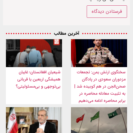
آخرین مطالب
سخنگوی ارتش یمن: تجمعات
شیعیان افغانستان؛ غایبان
مزدوران سعودی در پادگان
همیشگی اربعین یا قربانی
صحن‌الجن در هم کوبیده شد |
بی‌توجهی و بی‌مسئولیتی؟
به تثبیت معادله محاصره در
برابر محاصره ادامه می‌دهیم