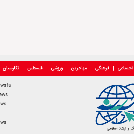
اجتماعی
فرهنگی
مهاجرین
ورزشی
فلسطین
نگارستان
ewsfa
news
ews
ews
گ و ارشاد اسلامی