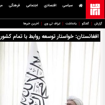
سیاسی
اقتصادی
اجتماعی
فرهنگی
مه
گزارش
گفتگو
یادداشت
ایراف تی وی
آخرین خبرها
افغانستان: خواستار توسعه روابط با تمام کش