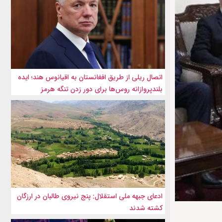
اتصال ریلی از طریق افغانستان به اقیانوس هند؛ ایده
بلندپروازانه روس‌ها برای دور زدن تنگه هرمز
ادعای جبهه ملی استقلال: پنج نیروی طالبان در ارزگان
کشته شدند