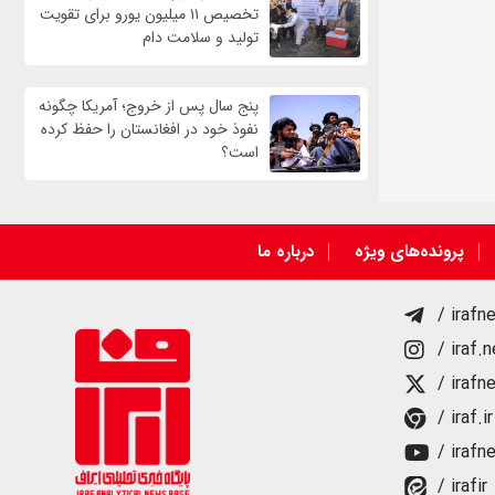
تخصیص ۱۱ میلیون یورو برای تقویت
تولید و سلامت دام
پنج سال پس از خروج؛ آمریکا چگونه
نفوذ خود در افغانستان را حفظ کرده
است؟
پرونده‌های ویژه
درباره ما
/ irafn
/ iraf.
/ irafn
/ iraf.ir
/ irafn
/ irafir