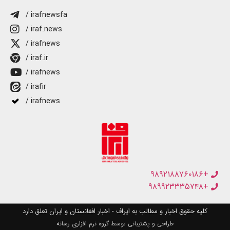
/ irafnewsfa
/ iraf.news
/ irafnews
/ iraf.ir
/ irafnews
/ irafir
/ irafnews
+۹۸۹۲۱۸۸۷۶۰۱۸۶
+۹۸۹۹۲۳۳۳۵۷۴۸
کلیه حقوق اخبار و مطالب به ایراف - اخبار افغانستان و ایران تعلق دارد
طراحی و پشتیبانی توسط گروه نرم افزاری رسانه