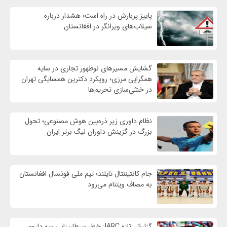
پاییز پربارش در راه است؛ هشدار درباره
سیلاب‌های ویرانگر در افغانستان
گشایش مسیرهای نوظهور تجاری در سایه
همگرایی مرزی؛ رویکرد دکترین همسایگی تهران
در خنثی‌سازی تحریم‌ها
نظام داوری زیر ذره‌بین هوش مصنوعی؛ تحول
بزرگ در گزینش داوران لیگ برتر ایران
جام کانتیننتال تایلند؛ تیم ملی فوتسال افغانستان
به مصاف ویتنام می‌رود
گزارش تازه IARC: خطر سرطان‌زایی سه داروی