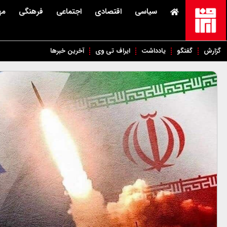
سیاسی
اقتصادی
اجتماعی
فرهنگی
مه
گزارش
گفتگو
یادداشت
ایراف تی وی
آخرین خبرها