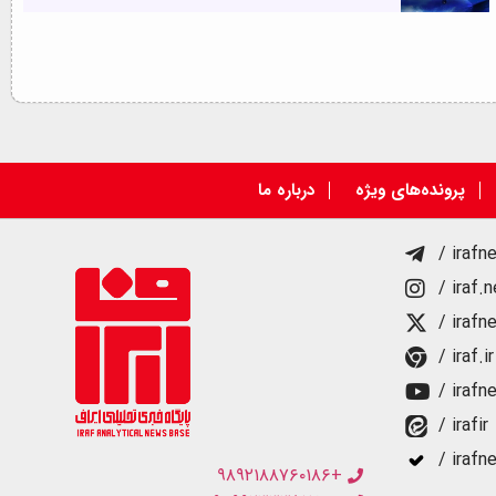
پرونده‌های ویژه
درباره ما
/ irafn
/ iraf.
/ irafn
/ iraf.ir
/ irafn
/ irafir
/ irafn
+۹۸۹۲۱۸۸۷۶۰۱۸۶