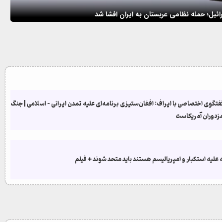
ما
ائیل؛ حمله نظامی عربستان به ایران افشا شد
و 
تگوی اختصاصی با ایراف: افغان‌ستیزی برنامه‌‌ای علیه تمدن ایرانی – اسلامی | جنگ
مزدوران آمریکاست
علیه استکبار و امپریالیسم هستند باید متحد شوند + فیلم