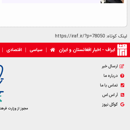
لینک کوتاه: https://iraf.ir/?p=78050
ایراف - اخبار افغانستان و ایران
سیاسی
اقتصادی
ارسال خبر
درباره ما
تماس با ما
آر اس اس
گوگل نیوز
مجوز از وزارت فرهن