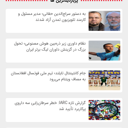
پربازدیدترین ها
به دستور سراج‌الدین حقانی؛ مدیر مسئول و
کارمند تلویزیون تمدن آزاد شدند
نظام داوری زیر ذره‌بین هوش مصنوعی؛ تحول
بزرگ در گزینش داوران لیگ برتر ایران
جام کانتیننتال تایلند؛ تیم ملی فوتسال افغانستان
به مصاف ویتنام می‌رود
گزارش تازه IARC: خطر سرطان‌زایی سه داروی
پرکاربرد تأیید شد