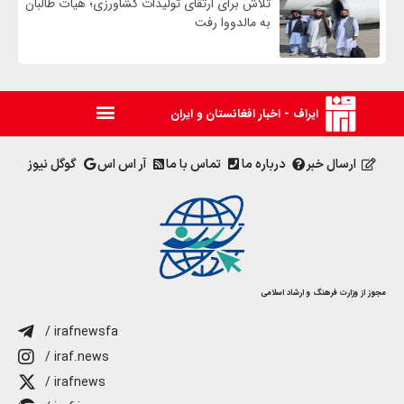
تلاش برای ارتقای تولیدات کشاورزی؛ هیأت طالبان
به مالدووا رفت
ایراف - اخبار افغانستان و ایران
ارسال خبر
درباره ما
تماس با ما
آر اس اس
گوگل نیوز
مجوز از وزارت فرهنگ و ارشاد اسلامی
/ irafnewsfa
/ iraf.news
/ irafnews