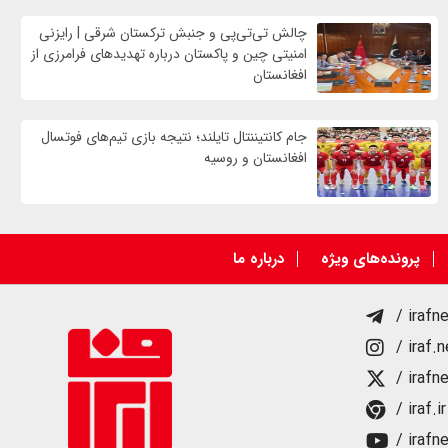
چالش تی‌تی‌پی و جنبش ترکستان شرقی | رایزنی
امنیتی چین و پاکستان درباره تهدیدهای فرامرزی از
افغانستان
جام کانتیننتال تایلند؛ نتیجه بازی تیم‌های فوتسال
افغانستان و روسیه
پرونده‌های ویژه
درباره ما
/ irafn
/ iraf.
/ irafn
/ iraf.ir
/ irafn