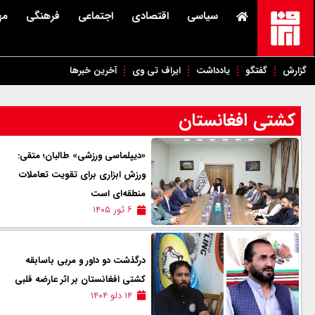
سیاسی
اقتصادی
اجتماعی
فرهنگی
مه
گزارش
گفتگو
یادداشت
ایراف تی وی
آخرین خبرها
کشتی افغانستان
«دیپلماسی ورزشی» طالبان؛ متقی:
ورزش ابزاری برای تقویت تعاملات
منطقه‌ای است
۶ ثور ۱۴۰۵
درگذشت دو داور و مربی با‌سابقه
کشتی افغانستان بر اثر عارضه قلبی
۱۴ دلو ۱۴۰۴