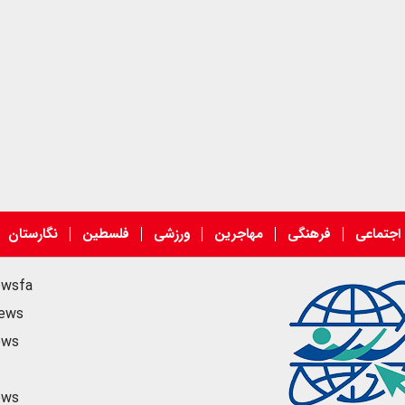
اجتماعی
فرهنگی
مهاجرین
ورزشی
فلسطین
نگارستان
ewsfa
news
ews
ews