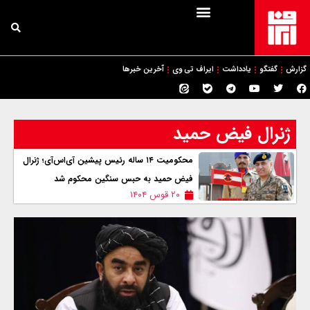
گزارش
گفتگو
یادداشت
ایراف تی وی
آخرین خبرها
ژنرال فیض حمید
محکومیت ۱۴ ساله رئیس پیشین آی‌اس‌آی؛ ژنرال
فیض حمید به حبس سنگین محکوم شد
۲۰ قوس ۱۴۰۴