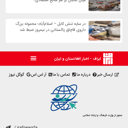
در سایه تنش کابل – اسلام‌آباد؛ محموله بزرگ
داروی قاچاق پاکستانی در نیمروز ضبط شد
ایراف - اخبار افغانستان و ایران
ارسال خبر
درباره ما
تماس با ما
آر اس اس
گوگل نیوز
مجوز از وزارت فرهنگ و ارشاد اسلامی
/ irafnewsfa