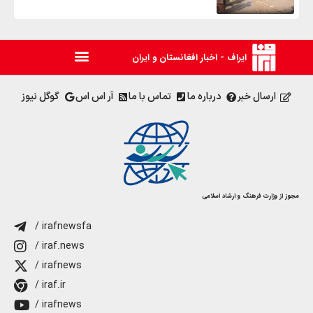
ایراف - اخبار افغانستان و ایران
ارسال خبر
درباره ما
تماس با ما
آر اس اس
گوگل نیوز
مجوز از وزارت فرهنگ و ارشاد اسلامی
/ irafnewsfa
/ iraf.news
/ irafnews
/ iraf.ir
/ irafnews