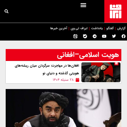
گزارش
گفتگو
یادداشت
ایراف تی وی
آخرین خبرها
هویت اسلامی–افغانی
افغان‌ها در مهاجرت: سرگردان میان ریشه‌های
هویتی گذشته و دنیای نو
۲۸ سنبله ۱۴۰۴