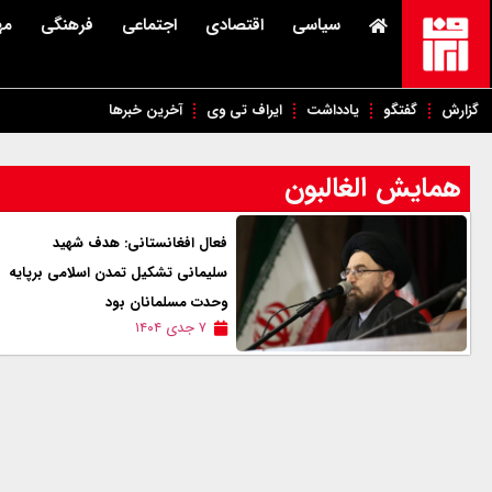
سیاسی
اقتصادی
اجتماعی
فرهنگی
مه
گزارش
گفتگو
یادداشت
ایراف تی وی
آخرین خبرها
همایش الغالبون
فعال افغانستانی: هدف شهید
سلیمانی تشکیل تمدن اسلامی برپایه
وحدت مسلمانان بود
۷ جدی ۱۴۰۴