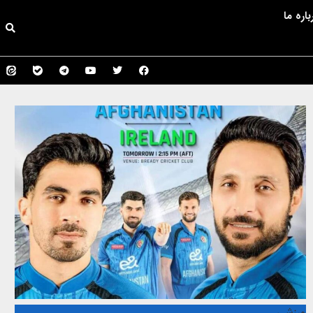
باره ما
ورزشی