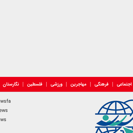
اجتماعی
فرهنگی
مهاجرین
ورزشی
فلسطین
نگارستان
ewsfa
news
ews