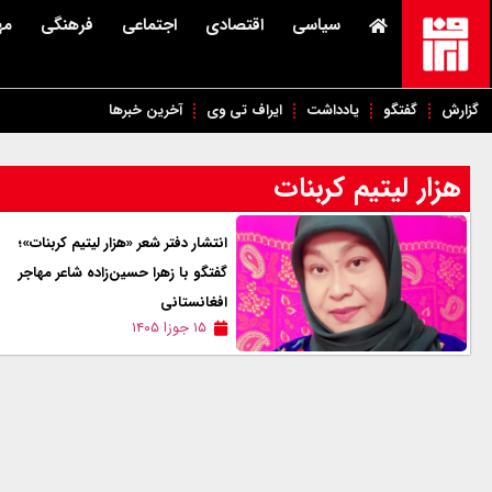
سیاسی
اقتصادی
اجتماعی
فرهنگی
مه
گزارش
گفتگو
یادداشت
ایراف تی وی
آخرین خبرها
هزار لیتیم کربنات
انتشار دفتر شعر «هزار لیتیم کربنات»؛
گفتگو با زهرا حسین‌زاده شاعر مهاجر
افغانستانی
۱۵ جوزا ۱۴۰۵