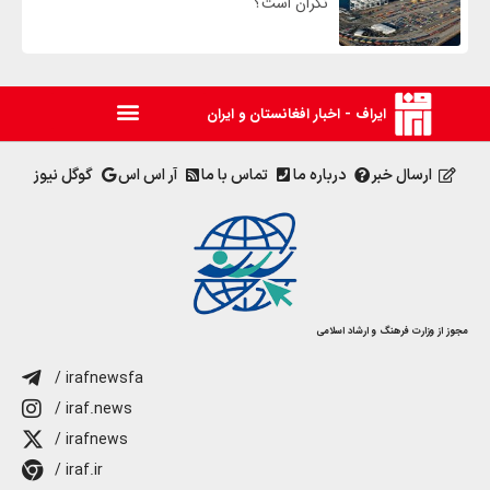
نگران است؟
ایراف - اخبار افغانستان و ایران
ارسال خبر
درباره ما
تماس با ما
آر اس اس
گوگل نیوز
مجوز از وزارت فرهنگ و ارشاد اسلامی
/ irafnewsfa
/ iraf.news
/ irafnews
/ iraf.ir