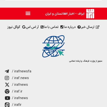
ایراف - اخبار افغانستان و ایران
ارسال خبر
درباره ما
تماس با ما
آر اس اس
گوگل نیوز
مجوز از وزارت فرهنگ و ارشاد اسلامی
/ irafnewsfa
/ iraf.news
/ irafnews
/ iraf.ir
/ irafnews
/ irafir