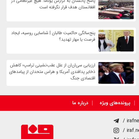
پاسخ پاکستان به گزارش یوناما: هیچ غیرنظامی در
افغانستان هدف قرار نگرفته است
پنج‌سالگی حاکمیت طالبان | شناسایی روسیه، ایجاد
فرصت‌ یا مهار تهدید؟
ارزیابی سی‌ان‌ان از علل عقب‌نشینی ترامپ؛ کاهش
ذخایر پدافندی آمریکا و هراس متحدان از پیامدهای
اقتصادی جنگ
پرونده‌های ویژه
درباره ما
/ irafn
/ iraf.