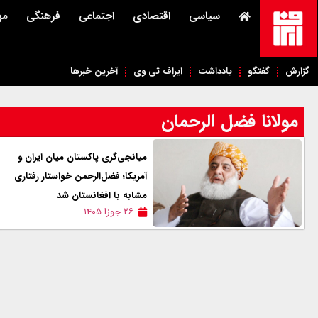
سیاسی
اقتصادی
اجتماعی
فرهنگی
مه
گزارش
گفتگو
یادداشت
ایراف تی وی
آخرین خبرها
مولانا فضل الرحمان
میانجی‌گری پاکستان میان ایران و
آمریکا؛ فضل‌الرحمن خواستار رفتاری
مشابه با افغانستان شد
۲۶ جوزا ۱۴۰۵