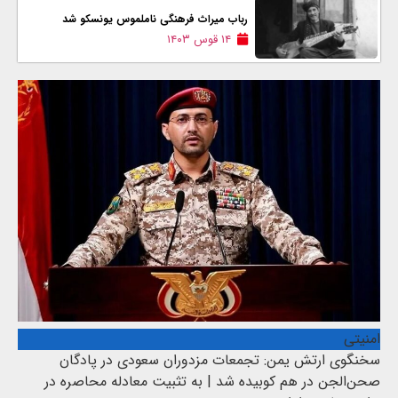
رباب میراث فرهنگی ناملموس یونسکو شد
۱۴ قوس ۱۴۰۳
امنیتی
سخنگوی ارتش یمن: تجمعات مزدوران سعودی در پادگان
صحن‌الجن در هم کوبیده شد | به تثبیت معادله محاصره در