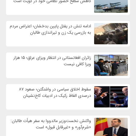
کاهش سطح حضور نظامی خود در کویت است
ادامه تنش در یفتل پایین بدخشان؛ اعتراض مردم
به بازرسی یک زن و تیراندازی طالبان
زائران افغانستانی در انتظار ویزای عراق؛ ۱۵ هزار
ویزا کافی نیست
سقوط اخلاق سیاسی در واشنگتن؛ صعود ۸۷
درصدی الفاظ رکیک در ادبیات کاخ‌نشینان
واکنش نخست‌وزیر مالدووا به سفر هیأت طالبان:
«شرم‌آور» و «غیرقابل قبول» است