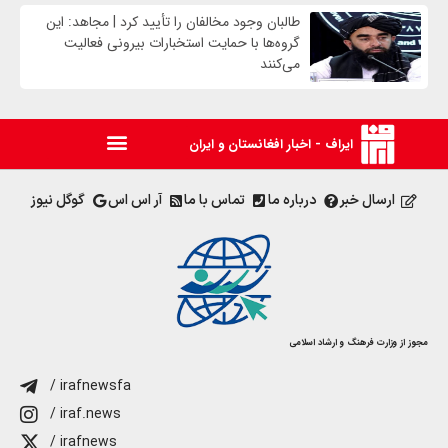
طالبان وجود مخالفان را تأیید کرد | مجاهد: این
گروه‌ها با حمایت استخبارات بیرونی فعالیت
می‌کنند
ایراف - اخبار افغانستان و ایران
ارسال خبر
درباره ما
تماس با ما
آر اس اس
گوگل نیوز
مجوز از وزارت فرهنگ و ارشاد اسلامی
/ irafnewsfa
/ iraf.news
/ irafnews